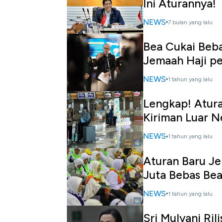
Ini Aturannya!
NEWS
7 bulan yang lalu
Bea Cukai Beb
Jemaah Haji pe
NEWS
1 tahun yang lalu
Lengkap! Atur
Kiriman Luar N
NEWS
1 tahun yang lalu
Aturan Baru J
Juta Bebas Be
NEWS
1 tahun yang lalu
Sri Mulyani Ril