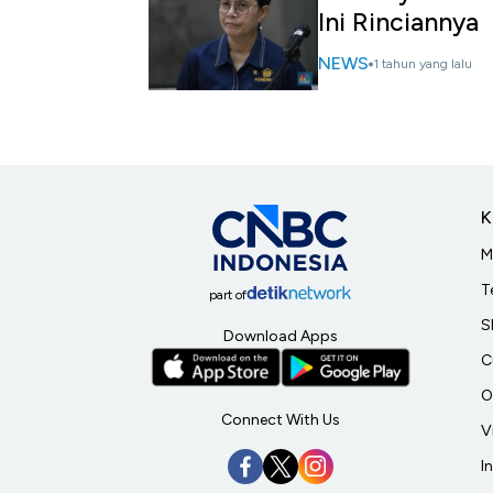
Ini Rinciannya
NEWS
1 tahun yang lalu
K
M
T
part of
S
Download Apps
C
O
Connect With Us
V
I