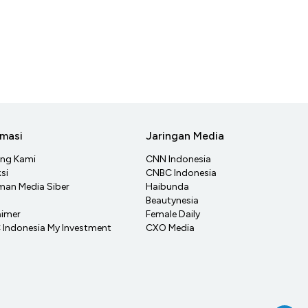
rmasi
Jaringan Media
ang Kami
CNN Indonesia
si
CNBC Indonesia
an Media Siber
Haibunda
Beautynesia
aimer
Female Daily
Indonesia My Investment
CXO Media