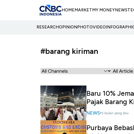
HOME
MARKET
MY MONEY
NEWS
TE
RESEARCH
OPINION
PHOTO
VIDEO
INFOGRAPHI
#barang kiriman
Baru 10% Jema
Pajak Barang K
NEWS
3 bulan yang lalu
Purbaya Bebask