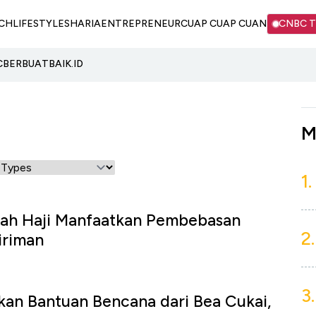
CH
LIFESTYLE
SHARIA
ENTREPRENEUR
CUAP CUAP CUAN
CNBC 
C
BERBUATBAIK.ID
M
1.
ah Haji Manfaatkan Pembebasan
2.
iriman
3.
an Bantuan Bencana dari Bea Cukai,