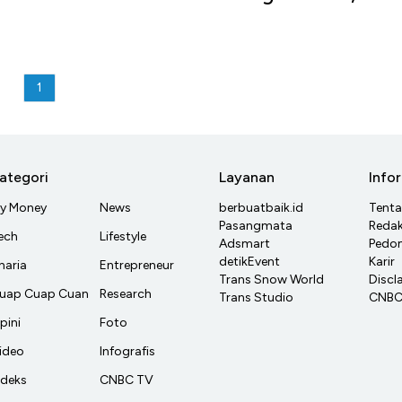
1
ategori
Layanan
Info
y Money
News
berbuatbaik.id
Tent
Pasangmata
Redak
ech
Lifestyle
Adsmart
Pedom
detikEvent
Karir
haria
Entrepreneur
Trans Snow World
Discl
uap Cuap Cuan
Research
Trans Studio
CNBC 
pini
Foto
ideo
Infografis
ndeks
CNBC TV