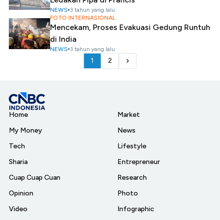
NEWS
3 tahun yang lalu
FOTO INTERNASIONAL
Mencekam, Proses Evakuasi Gedung Runtuh
di India
NEWS
3 tahun yang lalu
1
2
Home
Market
My Money
News
Tech
Lifestyle
Sharia
Entrepreneur
Cuap Cuap Cuan
Research
Opinion
Photo
Video
Infographic