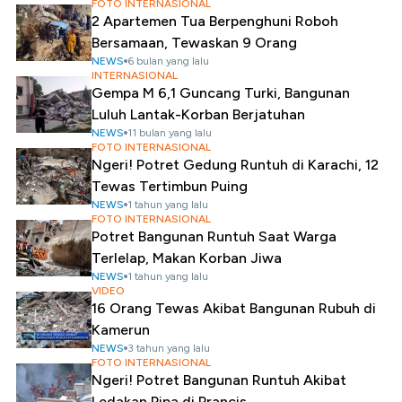
FOTO INTERNASIONAL
2 Apartemen Tua Berpenghuni Roboh
Bersamaan, Tewaskan 9 Orang
NEWS
6 bulan yang lalu
INTERNASIONAL
Gempa M 6,1 Guncang Turki, Bangunan
Luluh Lantak-Korban Berjatuhan
NEWS
11 bulan yang lalu
FOTO INTERNASIONAL
Ngeri! Potret Gedung Runtuh di Karachi, 12
Tewas Tertimbun Puing
NEWS
1 tahun yang lalu
FOTO INTERNASIONAL
Potret Bangunan Runtuh Saat Warga
Terlelap, Makan Korban Jiwa
NEWS
1 tahun yang lalu
VIDEO
16 Orang Tewas Akibat Bangunan Rubuh di
Kamerun
NEWS
3 tahun yang lalu
FOTO INTERNASIONAL
Ngeri! Potret Bangunan Runtuh Akibat
Ledakan Pipa di Prancis