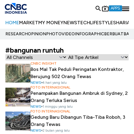
APPS
HOME
MARKET
MY MONEY
NEWS
TECH
LIFESTYLE
SHARIA
E
RESEARCH
OPINION
PHOTO
VIDEO
INFOGRAPHIC
BERBUATBAIK.
#bangunan runtuh
CNBC INSIGHT
Bos Mal Tak Peduli Peringatan Kontraktor,
Berujung 502 Orang Tewas
NEWS
4 hari yang lalu
FOTO INTERNASIONAL
Penampakan Bangunan Ambruk di Sydney, 2
Orang Terluka Serius
NEWS
1 minggu yang lalu
FOTO INTERNASIONAL
Gedung Baru Dibangun Tiba-Tiba Roboh, 3
Orang Tewas
NEWS
2 bulan yang lalu