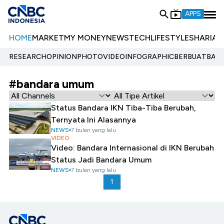
APPS
HOME
MARKET
MY MONEY
NEWS
TECH
LIFESTYLE
SHARIA
E
RESEARCH
OPINION
PHOTO
VIDEO
INFOGRAPHIC
BERBUATBAIK.
#bandara umum
Status Bandara IKN Tiba-Tiba Berubah,
Ternyata Ini Alasannya
NEWS
7 bulan yang lalu
VIDEO
Video: Bandara Internasional di IKN Berubah
Status Jadi Bandara Umum
NEWS
7 bulan yang lalu
1