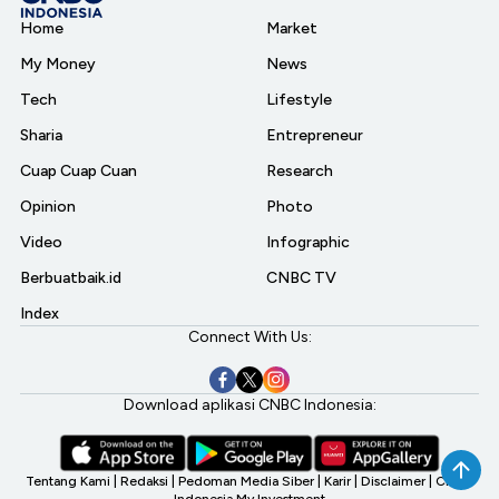
Home
Market
My Money
News
Tech
Lifestyle
Sharia
Entrepreneur
Cuap Cuap Cuan
Research
Opinion
Photo
Video
Infographic
Berbuatbaik.id
CNBC TV
Index
Connect With Us:
Download aplikasi CNBC Indonesia:
Tentang Kami
|
Redaksi
|
Pedoman Media Siber
|
Karir
|
Disclaimer
|
CNBC