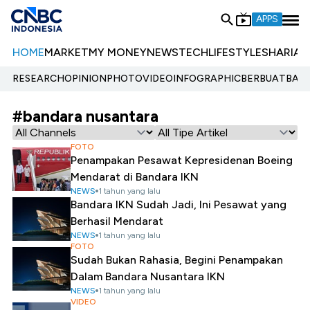
APPS
HOME
MARKET
MY MONEY
NEWS
TECH
LIFESTYLE
SHARIA
E
RESEARCH
OPINION
PHOTO
VIDEO
INFOGRAPHIC
BERBUATBAIK.
#bandara nusantara
FOTO
Penampakan Pesawat Kepresidenan Boeing
Mendarat di Bandara IKN
NEWS
1 tahun yang lalu
Bandara IKN Sudah Jadi, Ini Pesawat yang
Berhasil Mendarat
NEWS
1 tahun yang lalu
FOTO
Sudah Bukan Rahasia, Begini Penampakan
Dalam Bandara Nusantara IKN
NEWS
1 tahun yang lalu
VIDEO