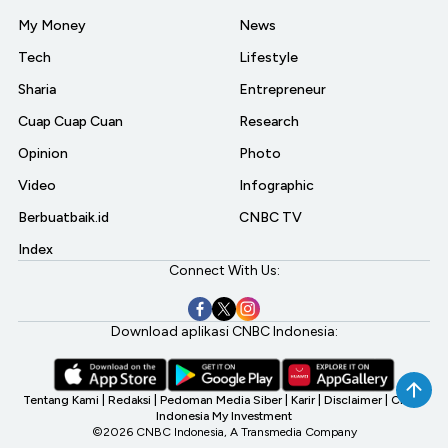
My Money
News
Tech
Lifestyle
Sharia
Entrepreneur
Cuap Cuap Cuan
Research
Opinion
Photo
Video
Infographic
Berbuatbaik.id
CNBC TV
Index
Connect With Us:
Download aplikasi CNBC Indonesia:
Tentang Kami
|
Redaksi
|
Pedoman Media Siber
|
Karir
|
Disclaimer
|
CNBC
Indonesia My Investment
©2026 CNBC Indonesia, A Transmedia Company