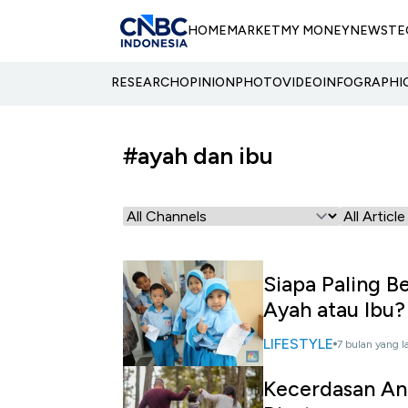
HOME
MARKET
MY MONEY
NEWS
TE
RESEARCH
OPINION
PHOTO
VIDEO
INFOGRAPHI
#ayah dan ibu
Siapa Paling B
Ayah atau Ibu?
LIFESTYLE
7 bulan yang l
Kecerdasan Ana