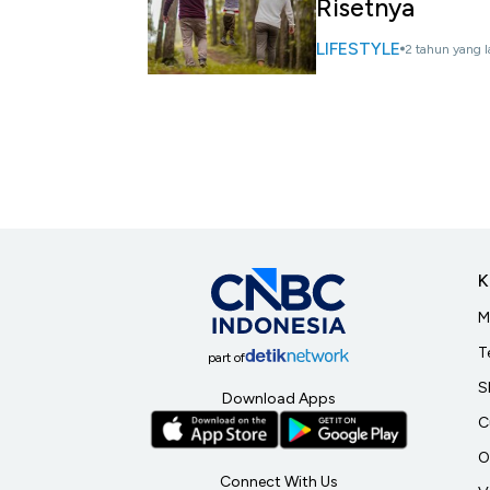
Risetnya
LIFESTYLE
2 tahun yang l
K
M
T
part of
S
Download Apps
C
O
Connect With Us