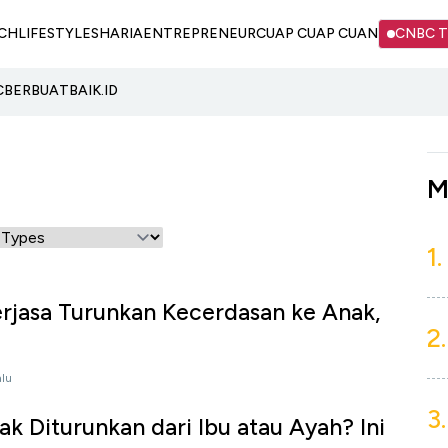
CH
LIFESTYLE
SHARIA
ENTREPRENEUR
CUAP CUAP CUAN
CNBC 
C
BERBUATBAIK.ID
M
1.
erjasa Turunkan Kecerdasan ke Anak,
2.
alu
3.
k Diturunkan dari Ibu atau Ayah? Ini