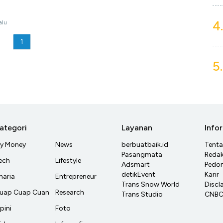
4.
alu
1
5.
ategori
Layanan
Info
y Money
News
berbuatbaik.id
Tent
Pasangmata
Redak
ech
Lifestyle
Adsmart
Pedom
detikEvent
Karir
haria
Entrepreneur
Trans Snow World
Discl
uap Cuap Cuan
Research
Trans Studio
CNBC 
pini
Foto