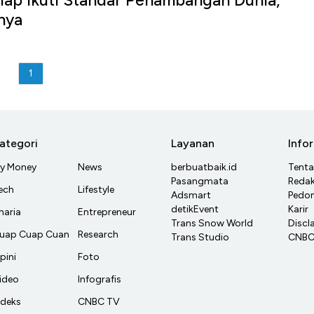
nya
1
ategori
Layanan
Info
y Money
News
berbuatbaik.id
Tent
Pasangmata
Redak
ech
Lifestyle
Adsmart
Pedom
detikEvent
Karir
haria
Entrepreneur
Trans Snow World
Discl
uap Cuap Cuan
Research
Trans Studio
CNBC 
pini
Foto
ideo
Infografis
ndeks
CNBC TV