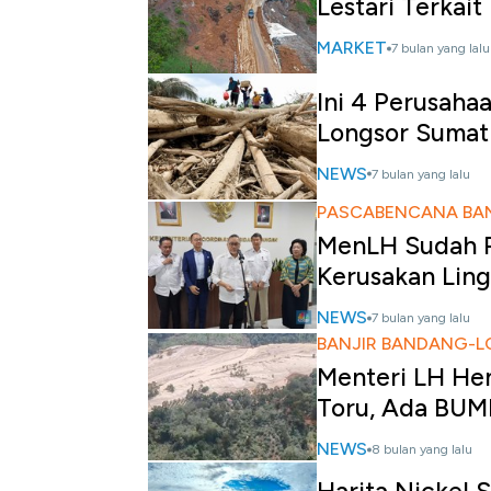
Lestari Terkait 
MARKET
7 bulan yang lalu
Ini 4 Perusahaa
Longsor Sumat
NEWS
7 bulan yang lalu
PASCABENCANA BA
MenLH Sudah P
Kerusakan Lin
NEWS
7 bulan yang lalu
BANJIR BANDANG-
Menteri LH Hen
Toru, Ada BU
NEWS
8 bulan yang lalu
Harita Nickel 