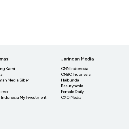
rmasi
Jaringan Media
ang Kami
CNN Indonesia
si
CNBC Indonesia
an Media Siber
Haibunda
Beautynesia
aimer
Female Daily
Indonesia My Investment
CXO Media