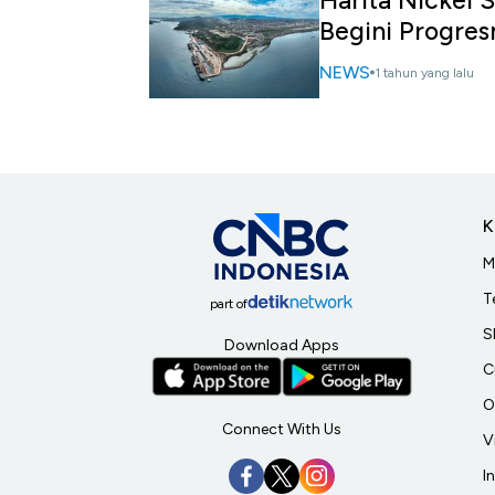
Begini Progres
NEWS
1 tahun yang lalu
K
M
T
part of
S
Download Apps
C
O
Connect With Us
V
I