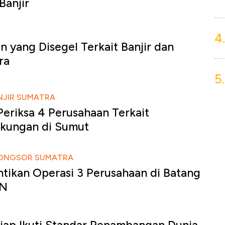
Banjir
4.
n yang Disegel Terkait Banjir dan
ra
5.
NJIR SUMATRA
eriksa 4 Perusahaan Terkait
gkungan di Sumut
LONGSOR SUMATRA
tikan Operasi 3 Perusahaan di Batang
MN
Siap Ikuti Standar Penambangan Dunia,