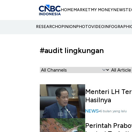
HOME
MARKET
MY MONEY
NEWS
TE
RESEARCH
OPINION
PHOTO
VIDEO
INFOGRAPHI
#audit lingkungan
Menteri LH Ter
Hasilnya
NEWS
6 bulan yang lalu
Perintah Prabo