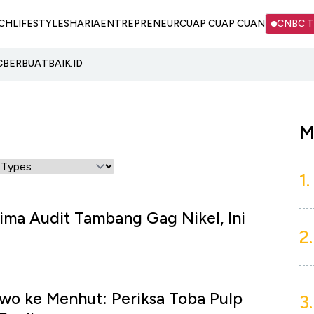
CH
LIFESTYLE
SHARIA
ENTREPRENEUR
CUAP CUAP CUAN
CNBC 
C
BERBUATBAIK.ID
M
1.
ima Audit Tambang Gag Nikel, Ini
2.
wo ke Menhut: Periksa Toba Pulp
3.