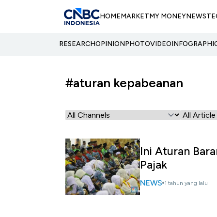
HOME
MARKET
MY MONEY
NEWS
TE
RESEARCH
OPINION
PHOTO
VIDEO
INFOGRAPHI
#aturan kepabeanan
Ini Aturan Bar
Pajak
NEWS
1 tahun yang lalu