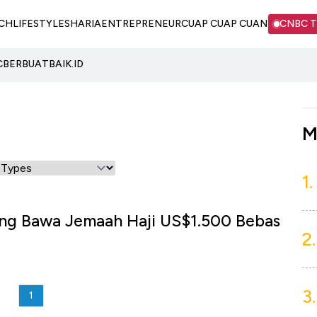
CH
LIFESTYLE
SHARIA
ENTREPRENEUR
CUAP CUAP CUAN
CNBC 
C
BERBUATBAIK.ID
M
1.
ang Bawa Jemaah Haji US$1.500 Bebas
2.
3.
1