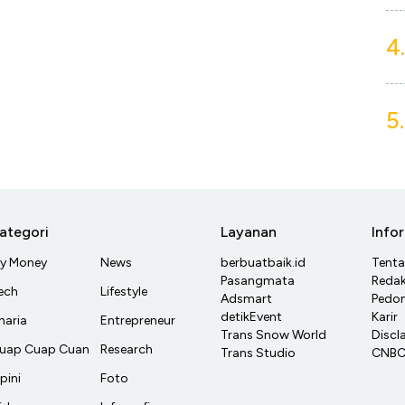
4.
5.
ategori
Layanan
Info
y Money
News
berbuatbaik.id
Tent
Pasangmata
Redak
ech
Lifestyle
Adsmart
Pedom
detikEvent
Karir
haria
Entrepreneur
Trans Snow World
Discl
uap Cuap Cuan
Research
Trans Studio
CNBC 
pini
Foto