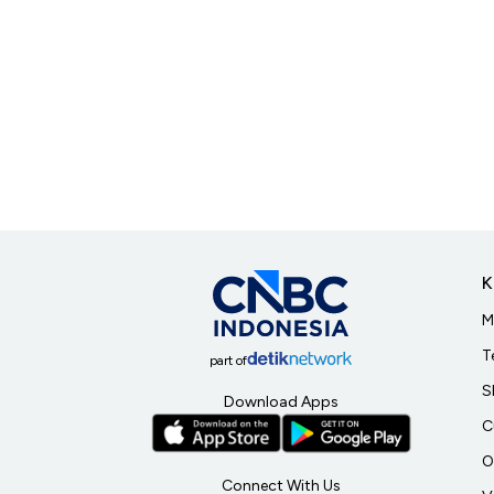
K
M
T
part of
S
Download Apps
C
O
Connect With Us