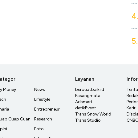
4.
5.
ategori
Layanan
Info
y Money
News
berbuatbaik.id
Tent
Pasangmata
Redak
ech
Lifestyle
Adsmart
Pedom
detikEvent
Karir
haria
Entrepreneur
Trans Snow World
Discl
uap Cuap Cuan
Research
Trans Studio
CNBC 
pini
Foto