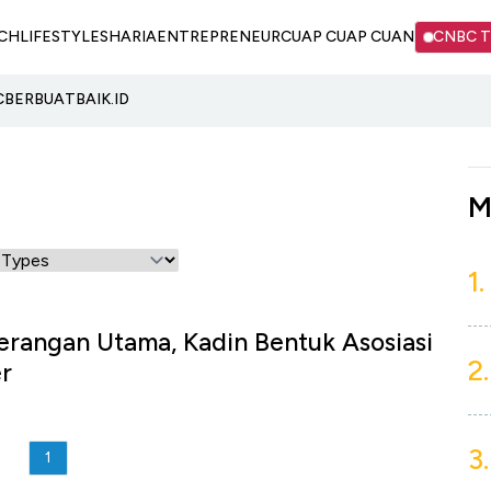
CH
LIFESTYLE
SHARIA
ENTREPRENEUR
CUAP CUAP CUAN
CNBC 
C
BERBUATBAIK.ID
M
1.
Serangan Utama, Kadin Bentuk Asosiasi
2.
r
3.
1