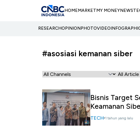
HOME
MARKET
MY MONEY
NEWS
TE
RESEARCH
OPINION
PHOTO
VIDEO
INFOGRAPHI
#asosiasi kemanan siber
Bisnis Target 
Keamanan Sibe
TECH
1 tahun yang lalu