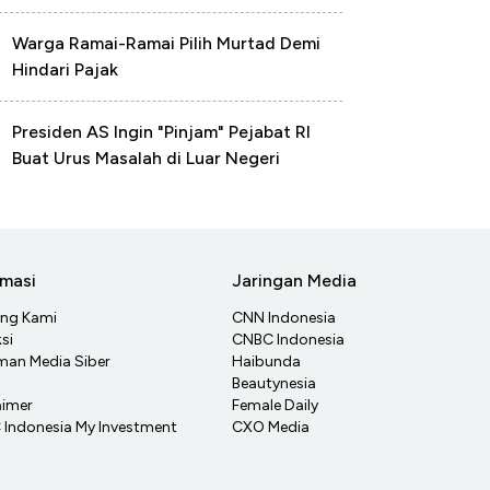
Warga Ramai-Ramai Pilih Murtad Demi
Hindari Pajak
Presiden AS Ingin "Pinjam" Pejabat RI
Buat Urus Masalah di Luar Negeri
rmasi
Jaringan Media
ang Kami
CNN Indonesia
si
CNBC Indonesia
an Media Siber
Haibunda
Beautynesia
aimer
Female Daily
Indonesia My Investment
CXO Media