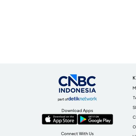
K
M
T
part of
S
Download Apps
C
O
Connect With Us