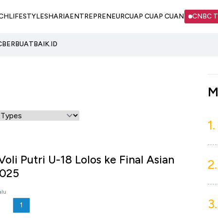
CH
LIFESTYLE
SHARIA
ENTREPRENEUR
CUAP CUAP CUAN
CNBC 
C
BERBUATBAIK.ID
M
1.
oli Putri U-18 Lolos ke Final Asian
2.
2025
alu
3.
1