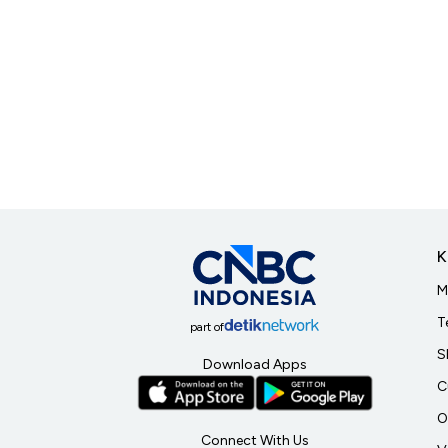
K
M
T
part of
S
Download Apps
C
O
Connect With Us