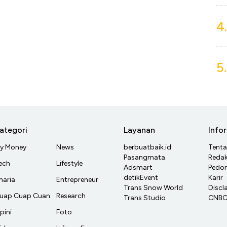
4.
5.
ategori
Layanan
Info
y Money
News
berbuatbaik.id
Tent
Pasangmata
Redak
ech
Lifestyle
Adsmart
Pedom
detikEvent
Karir
haria
Entrepreneur
Trans Snow World
Discl
uap Cuap Cuan
Research
Trans Studio
CNBC 
pini
Foto