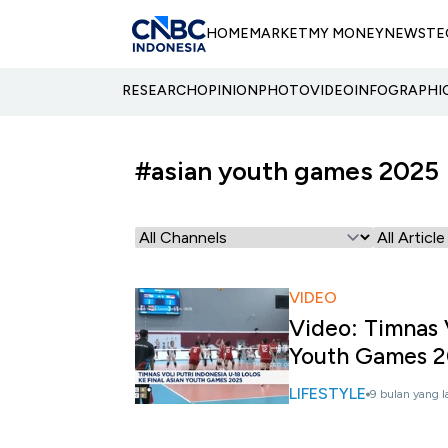
HOME
MARKET
MY MONEY
NEWS
TE
RESEARCH
OPINION
PHOTO
VIDEO
INFOGRAPHI
#asian youth games 2025
VIDEO
Video: Timnas V
Youth Games 
LIFESTYLE
9 bulan yang l