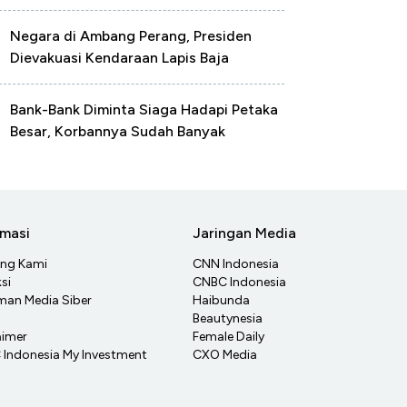
Negara di Ambang Perang, Presiden
Dievakuasi Kendaraan Lapis Baja
Bank-Bank Diminta Siaga Hadapi Petaka
Besar, Korbannya Sudah Banyak
rmasi
Jaringan Media
ang Kami
CNN Indonesia
si
CNBC Indonesia
an Media Siber
Haibunda
Beautynesia
aimer
Female Daily
Indonesia My Investment
CXO Media