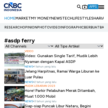
APPS
HOME
MARKET
MY MONEY
NEWS
TECH
LIFESTYLE
SHARIA
E
RESEARCH
OPINION
PHOTO
VIDEO
INFOGRAPHIC
BERBUATBAIK.
#asdp ferry
VIDEO
Video: Gunakan Single Tarif, Mudik Lebih
Nyaman dengan Kapal ASDP
NEWS
1 tahun yang lalu
Jelang Harpitnas, Ramai Warga Liburan ke
Luar Pulau
NEWS
2 tahun yang lalu
MUDIK LEBARAN 2023
Hore! Parkir Pelabuhan Merak Ditambah,
Muat 1.000 Mobil
NEWS
3 tahun yang lalu
Siap-siap Puncak Libur Nataru, Begini