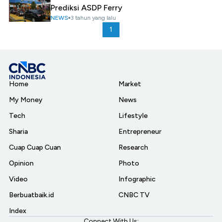
Prediksi ASDP Ferry
NEWS
3 tahun yang lalu
1
Home
Market
My Money
News
Tech
Lifestyle
Sharia
Entrepreneur
Cuap Cuap Cuan
Research
Opinion
Photo
Video
Infographic
Berbuatbaik.id
CNBC TV
Index
Connect With Us: