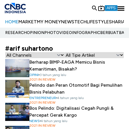
APPS
HOME
MARKET
MY MONEY
NEWS
TECH
LIFESTYLE
SHARIA
E
RESEARCH
OPINION
PHOTO
VIDEO
INFOGRAPHIC
BERBUATBAIK.
#arif suhartono
Berharap BIMP-EAGA Memicu Bisnis
Kemaritiman, Bisakah?
OPINI
3 tahun yang lalu
2021 IN REVIEW
Pelindo dan Peran Otomotif Bagi Pemulihan
Bisnis Pelabuhan
ENTREPRENEUR
4 tahun yang lalu
2021 IN REVIEW
Bos Pelindo: Digitalisasi Cegah Pungli &
Percepat Gerak Kargo
NEWS
4 tahun yang lalu
2021 IN REVIEW