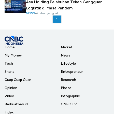
Asa Holding Pelabuhan Tekan Gangguan
Logistik di Masa Pandemi
NEWS
4 tahun yang lalu
1
Home
Market
My Money
News
Tech
Lifestyle
Sharia
Entrepreneur
Cuap Cuap Cuan
Research
Opinion
Photo
Video
Infographic
Berbuatbaik.id
CNBC TV
Index