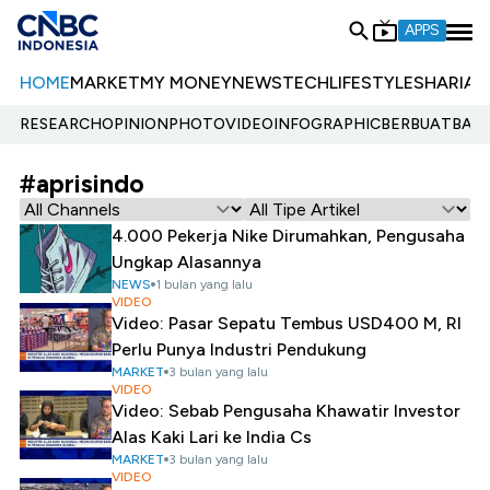
APPS
HOME
MARKET
MY MONEY
NEWS
TECH
LIFESTYLE
SHARIA
E
RESEARCH
OPINION
PHOTO
VIDEO
INFOGRAPHIC
BERBUATBAIK.
#aprisindo
4.000 Pekerja Nike Dirumahkan, Pengusaha
Ungkap Alasannya
NEWS
1 bulan yang lalu
VIDEO
Video: Pasar Sepatu Tembus USD400 M, RI
Perlu Punya Industri Pendukung
MARKET
3 bulan yang lalu
VIDEO
Video: Sebab Pengusaha Khawatir Investor
Alas Kaki Lari ke India Cs
MARKET
3 bulan yang lalu
VIDEO