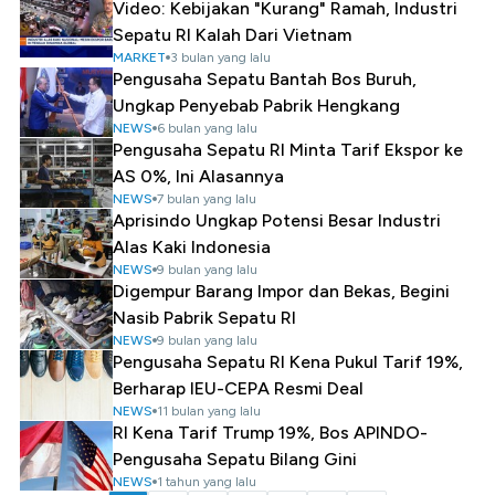
Video: Kebijakan "Kurang" Ramah, Industri
Sepatu RI Kalah Dari Vietnam
MARKET
3 bulan yang lalu
Pengusaha Sepatu Bantah Bos Buruh,
Ungkap Penyebab Pabrik Hengkang
NEWS
6 bulan yang lalu
Pengusaha Sepatu RI Minta Tarif Ekspor ke
AS 0%, Ini Alasannya
NEWS
7 bulan yang lalu
Aprisindo Ungkap Potensi Besar Industri
Alas Kaki Indonesia
NEWS
9 bulan yang lalu
Digempur Barang Impor dan Bekas, Begini
Nasib Pabrik Sepatu RI
NEWS
9 bulan yang lalu
Pengusaha Sepatu RI Kena Pukul Tarif 19%,
Berharap IEU-CEPA Resmi Deal
NEWS
11 bulan yang lalu
RI Kena Tarif Trump 19%, Bos APINDO-
Pengusaha Sepatu Bilang Gini
NEWS
1 tahun yang lalu