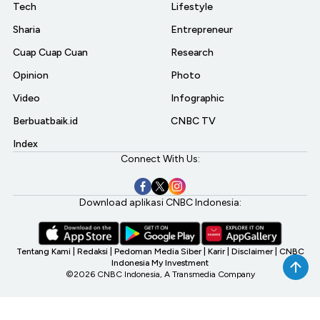
Tech
Lifestyle
Sharia
Entrepreneur
Cuap Cuap Cuan
Research
Opinion
Photo
Video
Infographic
Berbuatbaik.id
CNBC TV
Index
Connect With Us:
Download aplikasi CNBC Indonesia:
Tentang Kami
|
Redaksi
|
Pedoman Media Siber
|
Karir
|
Disclaimer
|
CNBC
Indonesia My Investment
©2026 CNBC Indonesia, A Transmedia Company