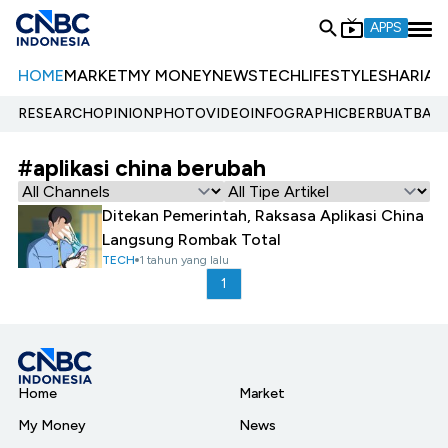
APPS
HOME
MARKET
MY MONEY
NEWS
TECH
LIFESTYLE
SHARIA
E
RESEARCH
OPINION
PHOTO
VIDEO
INFOGRAPHIC
BERBUATBAIK.
#aplikasi china berubah
Ditekan Pemerintah, Raksasa Aplikasi China
Langsung Rombak Total
TECH
1 tahun yang lalu
1
Home
Market
My Money
News