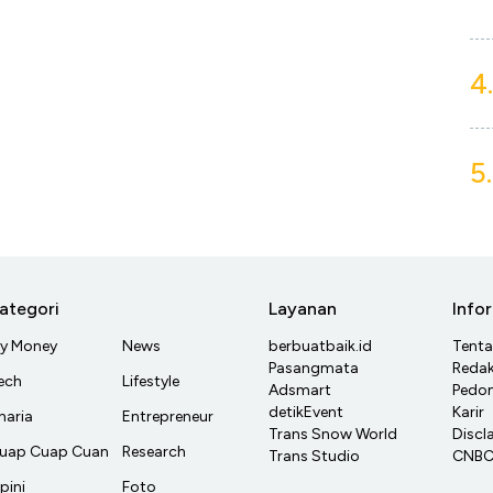
4.
5.
ategori
Layanan
Info
y Money
News
berbuatbaik.id
Tent
Pasangmata
Redak
ech
Lifestyle
Adsmart
Pedom
detikEvent
Karir
haria
Entrepreneur
Trans Snow World
Discl
uap Cuap Cuan
Research
Trans Studio
CNBC 
pini
Foto