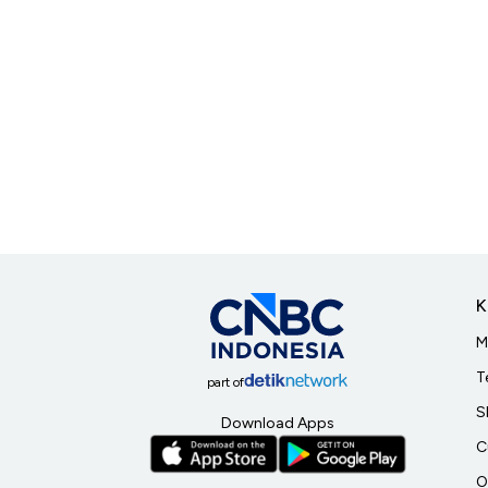
K
M
T
part of
S
Download Apps
C
O