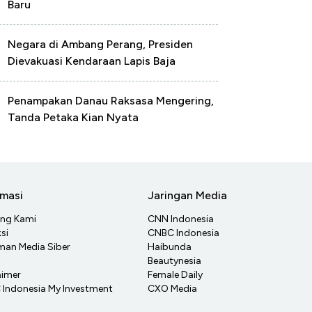
Baru
Negara di Ambang Perang, Presiden
Dievakuasi Kendaraan Lapis Baja
Penampakan Danau Raksasa Mengering,
Tanda Petaka Kian Nyata
rmasi
Jaringan Media
ang Kami
CNN Indonesia
si
CNBC Indonesia
an Media Siber
Haibunda
Beautynesia
aimer
Female Daily
Indonesia My Investment
CXO Media