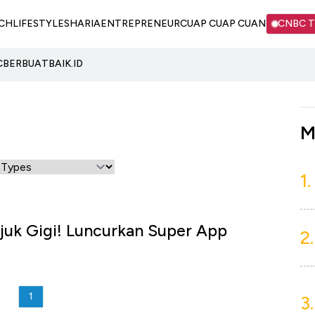
CH
LIFESTYLE
SHARIA
ENTREPRENEUR
CUAP CUAP CUAN
CNBC 
C
BERBUATBAIK.ID
M
1.
juk Gigi! Luncurkan Super App
2.
1
3.