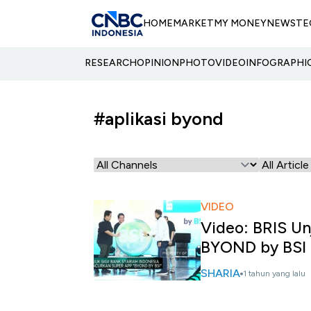
HOME
MARKET
MY MONEY
NEWS
TE
RESEARCH
OPINION
PHOTO
VIDEO
INFOGRAPHI
#aplikasi byond
VIDEO
Video: BRIS Un
BYOND by BSI
SHARIA
1 tahun yang lalu