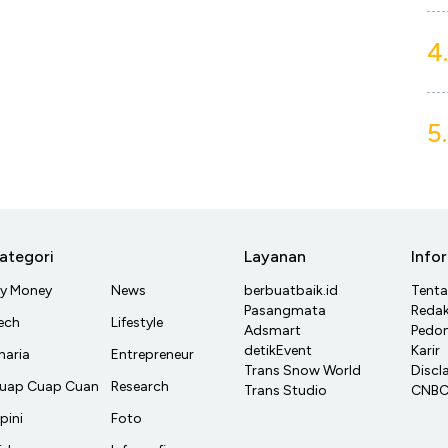
4.
5.
ategori
Layanan
Info
y Money
News
berbuatbaik.id
Tent
Pasangmata
Redak
ech
Lifestyle
Adsmart
Pedom
detikEvent
Karir
haria
Entrepreneur
Trans Snow World
Discl
uap Cuap Cuan
Research
Trans Studio
CNBC 
pini
Foto