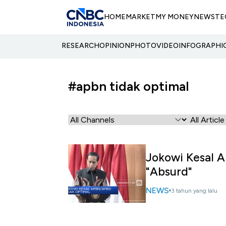
HOME
MARKET
MY MONEY
NEWS
TE
RESEARCH
OPINION
PHOTO
VIDEO
INFOGRAPHI
#apbn tidak optimal
Jokowi Kesal A
"Absurd"
NEWS
3 tahun yang lalu