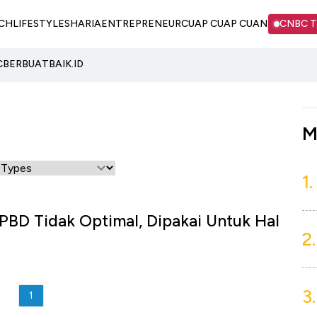
CH
LIFESTYLE
SHARIA
ENTREPRENEUR
CUAP CUAP CUAN
CNBC 
C
BERBUATBAIK.ID
M
1.
PBD Tidak Optimal, Dipakai Untuk Hal
2.
3.
1