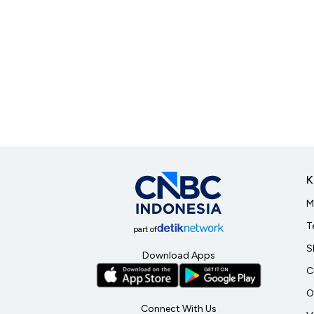
K
M
T
part of
S
Download Apps
C
O
Connect With Us