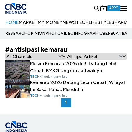
APPS
HOME
MARKET
MY MONEY
NEWS
TECH
LIFESTYLE
SHARIA
E
RESEARCH
OPINION
PHOTO
VIDEO
INFOGRAPHIC
BERBUATBAIK.
#antisipasi kemarau
Musim Kemarau 2026 di RI Datang Lebih
Cepat, BMKG Ungkap Jadwalnya
TECH
3 bulan yang lalu
Kemarau 2026 Datang Lebih Cepat, Wilayah
Ini Bakal Panas Mendidih
TECH
4 bulan yang lalu
1