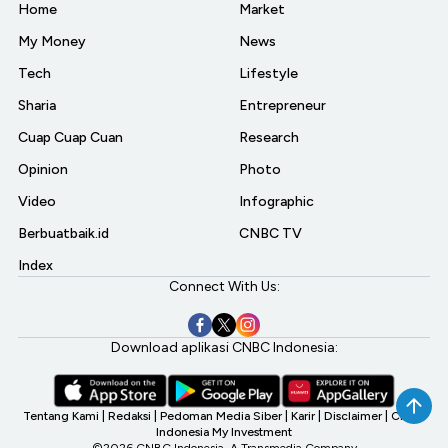
Home
Market
My Money
News
Tech
Lifestyle
Sharia
Entrepreneur
Cuap Cuap Cuan
Research
Opinion
Photo
Video
Infographic
Berbuatbaik.id
CNBC TV
Index
Connect With Us:
Download aplikasi CNBC Indonesia:
Tentang Kami
|
Redaksi
|
Pedoman Media Siber
|
Karir
|
Disclaimer
|
CNBC
Indonesia My Investment