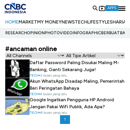
APPS
HOME
MARKET
MY MONEY
NEWS
TECH
LIFESTYLE
SHARIA
E
RESEARCH
OPINION
PHOTO
VIDEO
INFOGRAPHIC
BERBUATBAIK.
#ancaman online
Daftar Password Paling Disukai Maling M-
Banking, Ganti Sekarang Juga!
TECH
3 bulan yang lalu
Akun WhatsApp Disadap Maling, Pemerintah
Beri Peringatan Bahaya
TECH
4 bulan yang lalu
Google Ingatkan Pengguna HP Android
Jangan Pakai WiFi Publik, Ada Apa?
TECH
8 bulan yang lalu
1