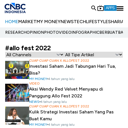
APPS
HOME
MARKET
MY MONEY
NEWS
TECH
LIFESTYLE
SHARIA
E
RESEARCH
OPINION
PHOTO
VIDEO
INFOGRAPHIC
BERBUATBAIK.
#allo fest 2022
CUAP CUAP CUAN X ALLOFEST 2022
Investasi Saham Jadi Tabungan Hari Tua,
Bisa?
MY MONEY
4 tahun yang lalu
VIDEO
Aksi Wendy Red Velvet Menyapu di
Panggung Allo Fest 2022
NEWS
4 tahun yang lalu
CUAP CUAP CUAN X ALLOFEST 2022
Kulik Strategi Investasi Saham Yang Pas
Buat Kamu
MY MONEY
4 tahun yang lalu