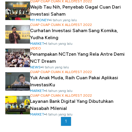
CUAP CUAP CUAN X ALLOFEST 2022
Wajib Tau Nih, Penyebab Gagal Cuan Dari
Investasi Saham
MY MONEY
4 tahun yang lalu
CUAP CUAP CUAN X ALLOFEST 2022
Curhatan Investasi Saham Sang Komika,
Yudha Keling
MARKET
4 tahun yang lalu
VIDEO
Penampakan NCTzen Yang Rela Antre Demi
NCT Dream
NEWS
4 tahun yang lalu
CUAP CUAP CUAN X ALLOFEST 2022
Yuk Anak Muda, Raih Cuan Pakai Aplikasi
InvestasiKu
MARKET
4 tahun yang lalu
CUAP CUAP CUAN X ALLOFEST 2022
Layanan Bank Digital Yang Dibutuhkan
Nasabah Milenial
MARKET
4 tahun yang lalu
1