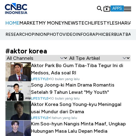
APPS
HOME
MARKET
MY MONEY
NEWS
TECH
LIFESTYLE
SHARIA
E
RESEARCH
OPINION
PHOTO
VIDEO
INFOGRAPHIC
BERBUATBAIK.
#aktor korea
Aktor Park Bo Gum Tiba-Tiba Tegur Ini di
Medsos, Ada soal RI
LIFESTYLE
10 bulan yang lalu
Song Joong-ki Main Drama Romantis
Setelah 9 Tahun Lewat "My Youth"
LIFESTYLE
10 bulan yang lalu
Aktor Korea Song Young-kyu Meninggal
usai Mundur dari Drama
LIFESTYLE
1 tahun yang lalu
Kim Soo-hyun Nangis Minta Maaf, Ungkap
Hubungan Masa Lalu Depan Media