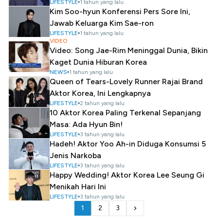
LIFESTYLE
1 tahun yang lalu
Kim Soo-hyun Konferensi Pers Sore Ini,
Jawab Keluarga Kim Sae-ron
LIFESTYLE
1 tahun yang lalu
VIDEO
Video: Song Jae-Rim Meninggal Dunia, Bikin
Kaget Dunia Hiburan Korea
NEWS
1 tahun yang lalu
Queen of Tears-Lovely Runner Rajai Brand
Aktor Korea, Ini Lengkapnya
LIFESTYLE
2 tahun yang lalu
10 Aktor Korea Paling Terkenal Sepanjang
Masa: Ada Hyun Bin!
LIFESTYLE
3 tahun yang lalu
Hadeh! Aktor Yoo Ah-in Diduga Konsumsi 5
Jenis Narkoba
LIFESTYLE
3 tahun yang lalu
Happy Wedding! Aktor Korea Lee Seung Gi
Menikah Hari Ini
LIFESTYLE
3 tahun yang lalu
1
2
3