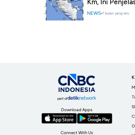
Km, Ini Penjel
NEWS
7 bulan yang lalu
K
M
T
part of
S
Download Apps
C
O
Connect With Us