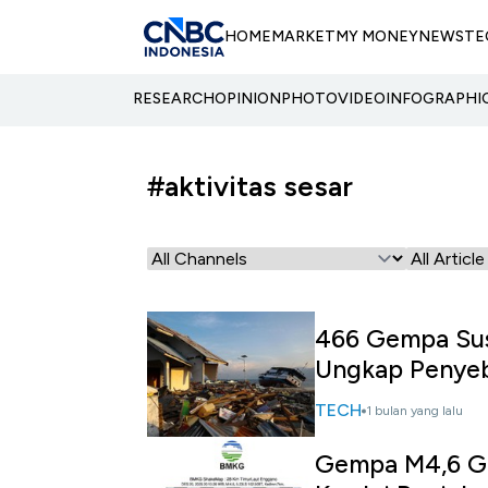
HOME
MARKET
MY MONEY
NEWS
TE
RESEARCH
OPINION
PHOTO
VIDEO
INFOGRAPHI
#aktivitas sesar
466 Gempa Sus
Ungkap Penye
TECH
1 bulan yang lalu
Gempa M4,6 G