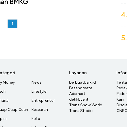
asan BMKG
4.
1
5.
ategori
Layanan
Info
y Money
News
berbuatbaik.id
Tent
Pasangmata
Redak
ech
Lifestyle
Adsmart
Pedom
detikEvent
Karir
haria
Entrepreneur
Trans Snow World
Discl
uap Cuap Cuan
Research
Trans Studio
CNBC 
pini
Foto