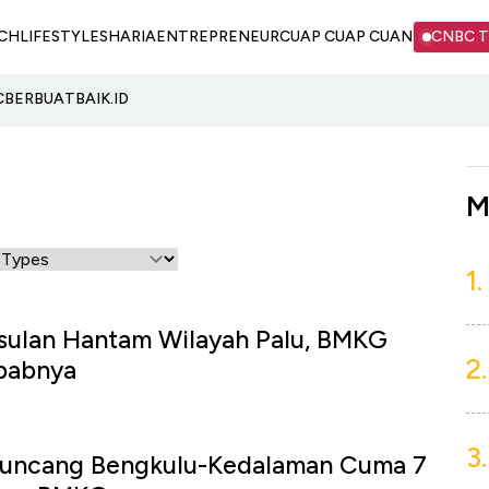
CH
LIFESTYLE
SHARIA
ENTREPRENEUR
CUAP CUAP CUAN
CNBC 
C
BERBUATBAIK.ID
M
1.
ulan Hantam Wilayah Palu, BMKG
2.
babnya
3.
uncang Bengkulu-Kedalaman Cuma 7