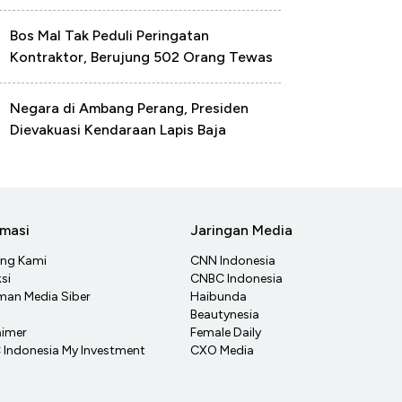
Bos Mal Tak Peduli Peringatan
Kontraktor, Berujung 502 Orang Tewas
Negara di Ambang Perang, Presiden
Dievakuasi Kendaraan Lapis Baja
rmasi
Jaringan Media
ang Kami
CNN Indonesia
si
CNBC Indonesia
an Media Siber
Haibunda
Beautynesia
aimer
Female Daily
Indonesia My Investment
CXO Media