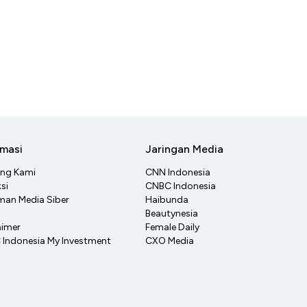
rmasi
Jaringan Media
ang Kami
CNN Indonesia
si
CNBC Indonesia
an Media Siber
Haibunda
Beautynesia
aimer
Female Daily
Indonesia My Investment
CXO Media