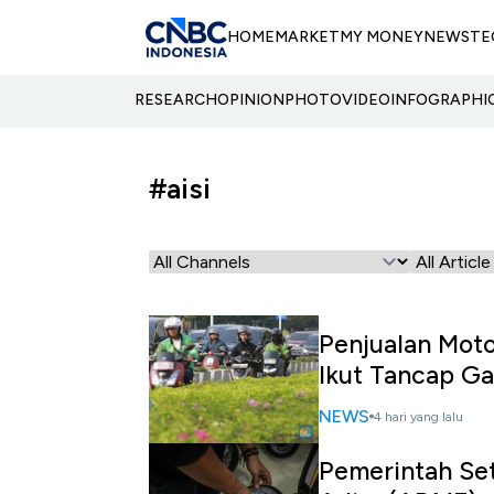
HOME
MARKET
MY MONEY
NEWS
TE
RESEARCH
OPINION
PHOTO
VIDEO
INFOGRAPHI
#aisi
Penjualan Motor
Ikut Tancap Ga
NEWS
4 hari yang lalu
Pemerintah Seto