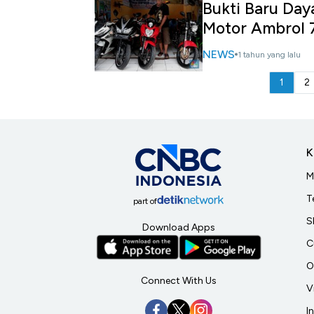
Bukti Baru Day
Motor Ambrol 
NEWS
1 tahun yang lalu
1
2
K
M
T
part of
S
Download Apps
C
O
Connect With Us
V
I