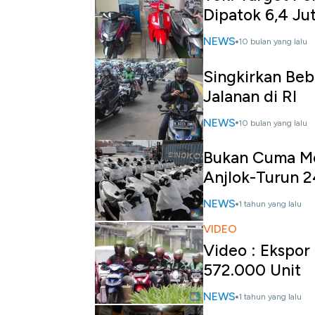
Dipatok 6,4 Ju
NEWS
10 bulan yang lalu
Singkirkan Bebe
Jalanan di RI
NEWS
10 bulan yang lalu
Bukan Cuma Mob
Anjlok-Turun 
NEWS
1 tahun yang lalu
VIDEO
Video : Ekspo
572.000 Unit
NEWS
1 tahun yang lalu