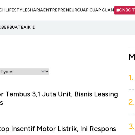
CH
LIFESTYLE
SHARIA
ENTREPRENEUR
CUAP CUAP CUAN
CNBC 
C
BERBUATBAIK.ID
M
1.
 Tembus 3,1 Juta Unit, Bisnis Leasing
2.
s
3.
p Insentif Motor Listrik, Ini Respons