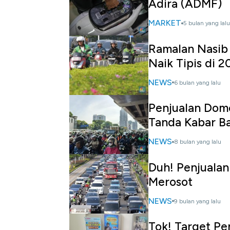
Adira (ADMF)
MARKET
5 bulan yang lalu
Ramalan Nasib
Naik Tipis di 2
NEWS
6 bulan yang lalu
Penjualan Dome
Tanda Kabar Ba
NEWS
8 bulan yang lalu
Duh! Penjuala
Merosot
NEWS
9 bulan yang lalu
Tok! Target Pe