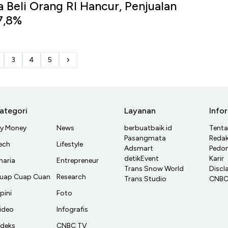
a Beli Orang RI Hancur, Penjualan
7,8%
3
4
5
ategori
Layanan
Info
y Money
News
berbuatbaik.id
Tent
Pasangmata
Redak
ech
Lifestyle
Adsmart
Pedom
detikEvent
Karir
haria
Entrepreneur
Trans Snow World
Discl
uap Cuap Cuan
Research
Trans Studio
CNBC 
pini
Foto
ideo
Infografis
ndeks
CNBC TV