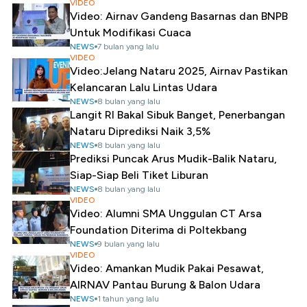
VIDEO
Video: Airnav Gandeng Basarnas dan BNPB
Untuk Modifikasi Cuaca
NEWS
7 bulan yang lalu
VIDEO
Video:Jelang Nataru 2025, Airnav Pastikan
Kelancaran Lalu Lintas Udara
NEWS
8 bulan yang lalu
Langit RI Bakal Sibuk Banget, Penerbangan
Nataru Diprediksi Naik 3,5%
NEWS
8 bulan yang lalu
Prediksi Puncak Arus Mudik-Balik Nataru,
Siap-Siap Beli Tiket Liburan
NEWS
8 bulan yang lalu
VIDEO
Video: Alumni SMA Unggulan CT Arsa
Foundation Diterima di Poltekbang
NEWS
9 bulan yang lalu
VIDEO
Video: Amankan Mudik Pakai Pesawat,
AIRNAV Pantau Burung & Balon Udara
NEWS
1 tahun yang lalu