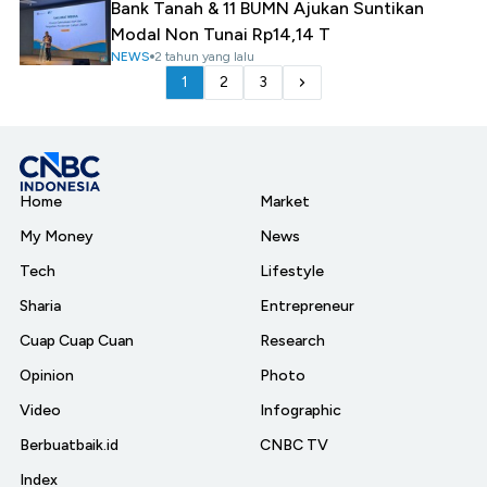
Bank Tanah & 11 BUMN Ajukan Suntikan
Modal Non Tunai Rp14,14 T
NEWS
2 tahun yang lalu
1
2
3
Home
Market
My Money
News
Tech
Lifestyle
Sharia
Entrepreneur
Cuap Cuap Cuan
Research
Opinion
Photo
Video
Infographic
Berbuatbaik.id
CNBC TV
Index