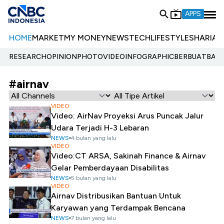
APPS
HOME
MARKET
MY MONEY
NEWS
TECH
LIFESTYLE
SHARIA
E
RESEARCH
OPINION
PHOTO
VIDEO
INFOGRAPHIC
BERBUATBAIK.
#airnav
VIDEO
Video: AirNav Proyeksi Arus Puncak Jalur
Udara Terjadi H-3 Lebaran
NEWS
4 bulan yang lalu
VIDEO
Video:CT ARSA, Sakinah Finance & Airnav
Gelar Pemberdayaan Disabilitas
NEWS
5 bulan yang lalu
VIDEO
Airnav Distribusikan Bantuan Untuk
Karyawan yang Terdampak Bencana
NEWS
7 bulan yang lalu