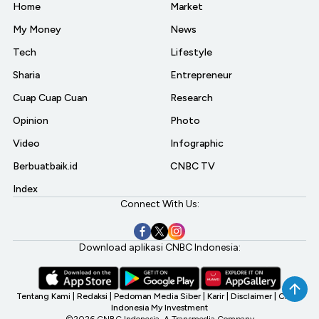
Home
Market
My Money
News
Tech
Lifestyle
Sharia
Entrepreneur
Cuap Cuap Cuan
Research
Opinion
Photo
Video
Infographic
Berbuatbaik.id
CNBC TV
Index
Connect With Us:
Download aplikasi CNBC Indonesia:
Tentang Kami
|
Redaksi
|
Pedoman Media Siber
|
Karir
|
Disclaimer
|
CNBC
Indonesia My Investment