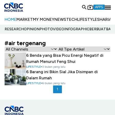
APPS
HOME
MARKET
MY MONEY
NEWS
TECH
LIFESTYLE
SHARIA
E
RESEARCH
OPINION
PHOTO
VIDEO
INFOGRAPHIC
BERBUATBAIK.
#air tergenang
6 Benda yang Bisa Picu Energi Negatif di
Rumah Menurut Feng Shui
LIFESTYLE
3 bulan yang lalu
6 Barang ini Bikin Sial Jika Disimpan di
Dalam Rumah
LIFESTYLE
6 bulan yang lalu
1