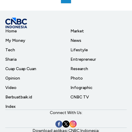
Home
Market
My Money
News
Tech
Lifestyle
Sharia
Entrepreneur
Cuap Cuap Cuan
Research
Opinion
Photo
Video
Infographic
Berbuatbaik.id
CNBC TV
Index
Connect With Us:
Download aplikasi CNBC Indonesia: