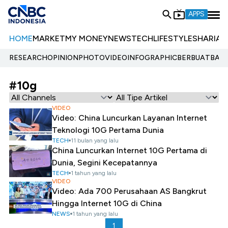
APPS
HOME
MARKET
MY MONEY
NEWS
TECH
LIFESTYLE
SHARIA
E
RESEARCH
OPINION
PHOTO
VIDEO
INFOGRAPHIC
BERBUATBAIK.
#10g
VIDEO
Video: China Luncurkan Layanan Internet
Teknologi 10G Pertama Dunia
TECH
11 bulan yang lalu
China Luncurkan Internet 10G Pertama di
Dunia, Segini Kecepatannya
TECH
1 tahun yang lalu
VIDEO
Video: Ada 700 Perusahaan AS Bangkrut
Hingga Internet 10G di China
NEWS
1 tahun yang lalu
1