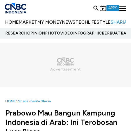
APPS
HOME
MARKET
MY MONEY
NEWS
TECH
LIFESTYLE
SHARIA
E
RESEARCH
OPINION
PHOTO
VIDEO
INFOGRAPHIC
BERBUATBAIK.
HOME
Sharia
Berita Sharia
Prabowo Mau Bangun Kampung
Indonesia di Arab: Ini Terobosan