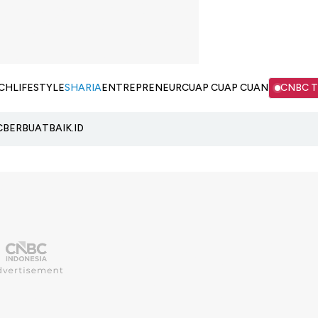
CH
LIFESTYLE
SHARIA
ENTREPRENEUR
CUAP CUAP CUAN
CNBC 
C
BERBUATBAIK.ID