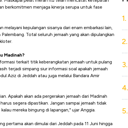
 Maskapai pelat merah itu telah mencatat ketepatan
n berkomitmen menjaga kinerja serupa untuk fase
1.
kan melayani kepulangan sisanya dari enam embarkasi lain,
 Palembang. Total seluruh jemaah yang akan dipulangkan
2.
kloter.
au Madinah?
ormasi terkait titik keberangkatan jemaah untuk pulang
3.
sih terjadi simpang siur informasi soal apakah jemaah
dul Aziz di Jeddah atau juga melalui Bandara Amir
4.
ian. Apakah akan ada pergerakan jemaah dari Madinah
 harus segera dipastikan. Jangan sampai jemaah tidak
5.
kalau mereka bingung di lapangan," ujar Anggia.
 pertama akan dimulai dari Jeddah pada 11 Juni hingga