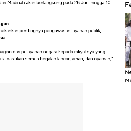
ari Madinah akan berlangsung pada 26 Juni hingga 10
F
ngan
nekankan pentingnya pengawasan layanan publik,
ia.
 bagian dari pelayanan negara kepada rakyatnya yang
kita pastikan semua berjalan lancar, aman, dan nyaman,"
as Tanpa AC
Daftar Sungai Terpanjang di Dunia,
Ne
Sampai Ribuan Kilometer
Me