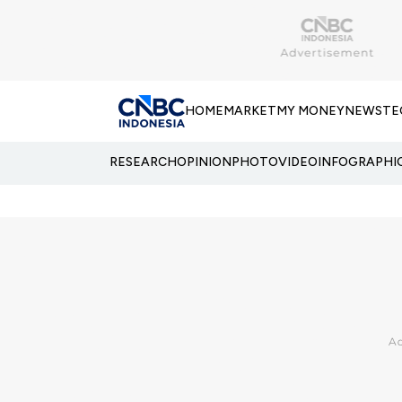
HOME
MARKET
MY MONEY
NEWS
TE
RESEARCH
OPINION
PHOTO
VIDEO
INFOGRAPHI