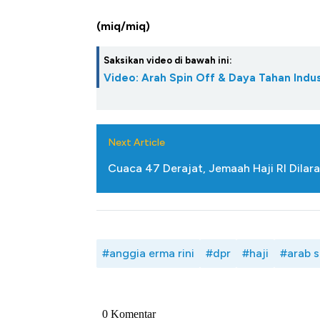
(miq/miq)
Saksikan video di bawah ini:
Video: Arah Spin Off & Daya Tahan Indus
Next Article
Cuaca 47 Derajat, Jemaah Haji RI Dilar
#anggia erma rini
#dpr
#haji
#arab s