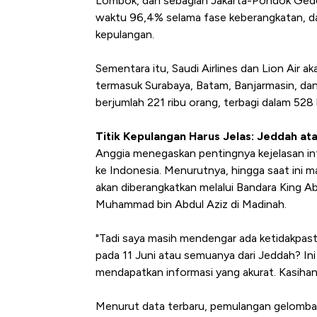
Lombok, dan sebagian Jakarta-Pondok Gede.
waktu 96,4% selama fase keberangkatan, da
kepulangan.
Sementara itu, Saudi Airlines dan Lion Air a
termasuk Surabaya, Batam, Banjarmasin, dan
berjumlah 221 ribu orang, terbagi dalam 528 
Titik Kepulangan Harus Jelas: Jeddah at
Anggia menegaskan pentingnya kejelasan inf
ke Indonesia. Menurutnya, hingga saat ini ma
akan diberangkatkan melalui Bandara King Ab
Muhammad bin Abdul Aziz di Madinah.
"Tadi saya masih mendengar ada ketidakpast
pada 11 Juni atau semuanya dari Jeddah? Ini
mendapatkan informasi yang akurat. Kasihan 
Menurut data terbaru, pemulangan gelombang