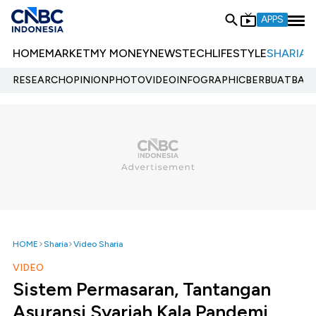
APPS
HOME
MARKET
MY MONEY
NEWS
TECH
LIFESTYLE
SHARIA
E
RESEARCH
OPINION
PHOTO
VIDEO
INFOGRAPHIC
BERBUATBAIK.
HOME
Sharia
Video Sharia
VIDEO
Sistem Permasaran, Tantangan
Asuransi Syariah Kala Pandemi