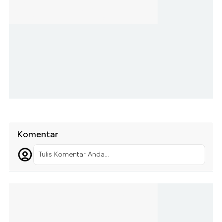
Komentar
Tulis Komentar Anda...