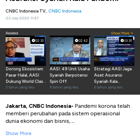
CNBC Indonesia TV,
CNBC Indonesia
03 July 2020 11:57
Related
Show More
02:33
02:42
03:35
Dorong Ekosistem
AASI: 49 Unit Usaha
Strategi AASI Jaga
Pasar Halal, AASI
Syariah Berpotensi
Aset Asuransi
Dukung World Class
Spin Off
Syariah Kala
Takaful
5 tahun yang lalu
6 tahun yang lalu
PandemI
6 tahun yang lalu
Jakarta, CNBC Indonesia-
Pandemi korona telah
memberi perubahan pada sistem operasional
dunia ekonomi dan bisnis, ...
Show More