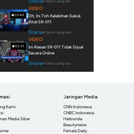
Sharia
7 tahun yang lalu
VIDEO
03:43
Oh, Ini Toh Kelebihan Sukuk
Ritel SR-011
Sharia
7 tahun yang lalu
VIDEO
02:31
Ini Alasan SR-011 Tidak Dijual
Secara Online
Sharia
7 tahun yang lalu
rmasi
Jaringan Media
ang Kami
CNN Indonesia
si
CNBC Indonesia
an Media Siber
Haibunda
Beautynesia
aimer
Female Daily