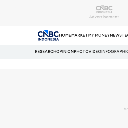
HOME
MARKET
MY MONEY
NEWS
TE
RESEARCH
OPINION
PHOTO
VIDEO
INFOGRAPHI