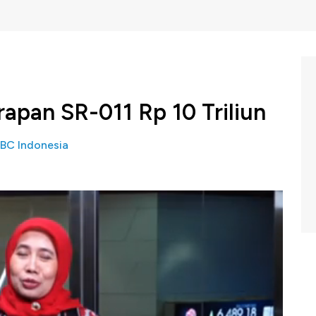
apan SR-011 Rp 10 Triliun
BC Indonesia
ayaan Syariah DJPPR Kementerian Keuangan, Dwi Irianti
kan penyerapan sukuk ritel SR-011 yang diterbitkan
besar Rp 10 Triliun. Dwi juga menyebut nantinya
uskan untuk membiayai program infrastruktur
a Brata bersama Direktur Pembiayaan Syariah DJPPR