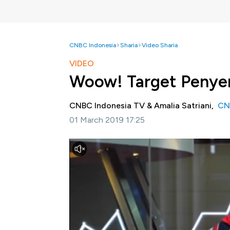
CNBC Indonesia
Sharia
Video Sharia
VIDEO
Woow! Target Penyer
CNBC Indonesia TV & Amalia Satriani,
CN
01 March 2019 17:25
Jakarta, CNBC Indonesia -
Direktur Pembi
Hadiningdyah menyatakan pihaknya menarget
sejak 1 Maret 2019 hingga 21 Maret 2019 se
penggunaan dana serapan tidak hanya difok
pemerintah.
Simak informasinya dalam dialog Erwin Sury