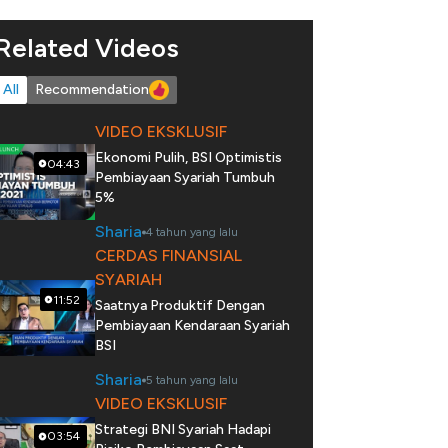
Related Videos
All
Recommendation
VIDEO EKSKLUSIF
Ekonomi Pulih, BSI Optimistis
04:43
Pembiayaan Syariah Tumbuh
5%
Sharia
4 tahun yang lalu
CERDAS FINANSIAL
SYARIAH
11:52
Saatnya Produktif Dengan
Pembiayaan Kendaraan Syariah
BSI
Sharia
5 tahun yang lalu
VIDEO EKSKLUSIF
Strategi BNI Syariah Hadapi
03:54