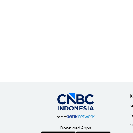
K
M
T
part of
S
Download Apps