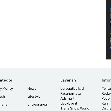
ategori
Layanan
Info
y Money
News
berbuatbaik.id
Tent
Pasangmata
Redak
ech
Lifestyle
Adsmart
Pedom
detikEvent
Karir
haria
Entrepreneur
Trans Snow World
Discl