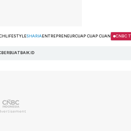
CH
LIFESTYLE
SHARIA
ENTREPRENEUR
CUAP CUAP CUAN
CNBC 
C
BERBUATBAIK.ID