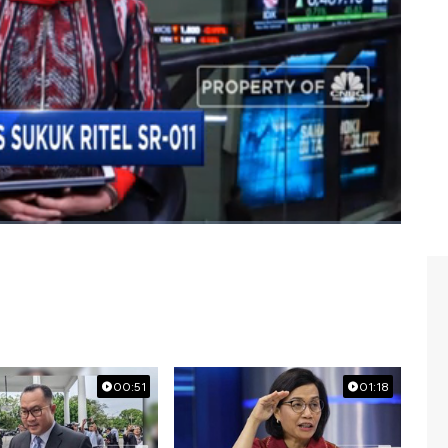
gdyah dalam Closing Bell CNBC Indonesia (Jumat,
iayaan syariah
#sukuk ritel
#sr-011
00:51
01:18