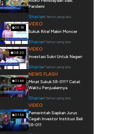
Risiko Pembiayaan Saat
Pandemi
Sharia
5 tahun yang lalu
VIDEO
05:19
Sukuk Ritel Makin Moncer
Sharia
7 tahun yang lalu
VIDEO
08:20
Investasi Sukri Untuk Negeri
Sharia
7 tahun yang lalu
NEWS FLASH
01:44
Minat Sukuk SR-011? Catat
Waktu Penjualannya
Sharia
7 tahun yang lalu
VIDEO
Pemerintah Siapkan Jurus
01:54
Cegah Investor Institusi Beli
SR-011