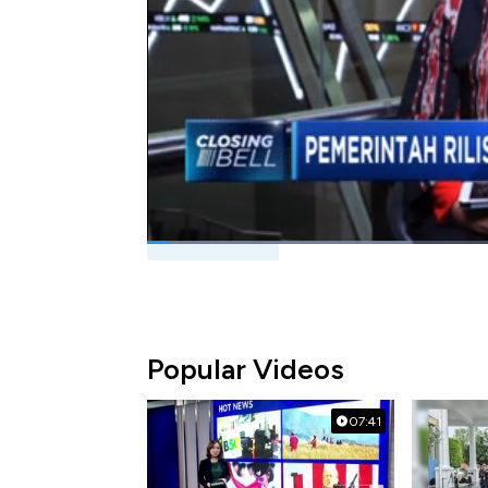
Kementerian Keuangan, Dwi Irianti Hadinin
01/03/2019) berikut ini
Bagikan:
#kementerian keuangan
#djppr
#pemb
#infrastruktur
Popular Videos
07:41