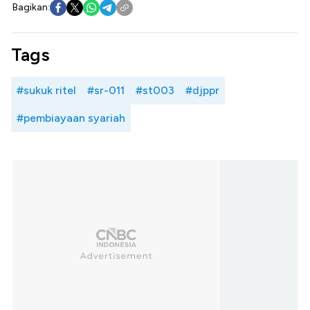
Bagikan:
Tags
#sukuk ritel
#sr-011
#st003
#djppr
#pembiayaan syariah