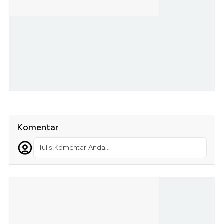
Komentar
Tulis Komentar Anda...