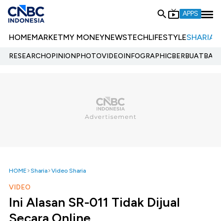
APPS
HOME
MARKET
MY MONEY
NEWS
TECH
LIFESTYLE
SHARIA
E
RESEARCH
OPINION
PHOTO
VIDEO
INFOGRAPHIC
BERBUATBAIK.
HOME
Sharia
Video Sharia
VIDEO
Ini Alasan SR-011 Tidak Dijual
Secara Online