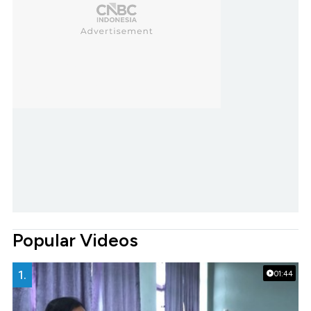
Popular Videos
1.
01:44