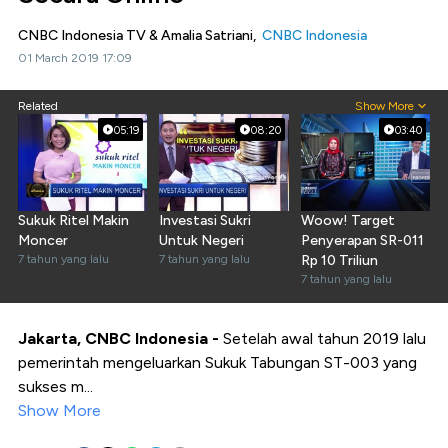
CNBC Indonesia TV & Amalia Satriani,
CNBC Indonesia
01 March 2019 17:09
Related
Show More
05:19
08:20
03:40
Sukuk Ritel Makin
Investasi Sukri
Woow! Target
Moncer
Untuk Negeri
Penyerapan SR-011
7 tahun yang lalu
7 tahun yang lalu
Rp 10 Triliun
7 tahun yang lalu
Jakarta, CNBC Indonesia -
Setelah awal tahun 2019 lalu
pemerintah mengeluarkan Sukuk Tabungan ST-003 yang
sukses m...
Show More