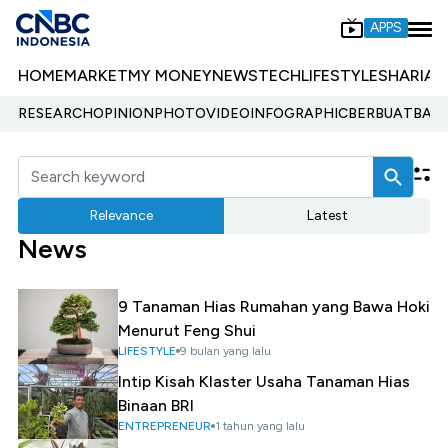
APPS
HOME
MARKET
MY MONEY
NEWS
TECH
LIFESTYLE
SHARIA
E
RESEARCH
OPINION
PHOTO
VIDEO
INFOGRAPHIC
BERBUATBAIK.
Relevance
Latest
News
9 Tanaman Hias Rumahan yang Bawa Hoki
Menurut Feng Shui
LIFESTYLE
9 bulan yang lalu
Intip Kisah Klaster Usaha Tanaman Hias
Binaan BRI
ENTREPRENEUR
1 tahun yang lalu