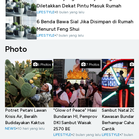
Diletakkan Dekat Pintu Masuk Rumah
LIFESTYLE
8 bulan yang lalu
6 Benda Bawa Sial Jika Disimpan di Rumah
Menurut Feng Shui
LIFESTYLE
7 bulan yang lalu
Photo
6 Photos
7 Photos
7 
"Glow of Peace" Hiasi
Potret Petani Lawan
Sambut Natal 2025
Bundaran HI, Pemprov
Krisis Air, Beralih
Kawasan Bundaran
DKI Sambut Waisak
Budidayakan Kaktus
Berhampar Cahaya
2570 BE
NEWS
10 hari yang lalu
Cantik
LIFESTYLE
2 bulan yang lalu
LIFESTYLE
7 bulan ya