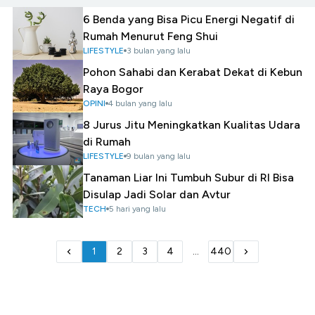
6 Benda yang Bisa Picu Energi Negatif di
Rumah Menurut Feng Shui
LIFESTYLE
3 bulan yang lalu
Pohon Sahabi dan Kerabat Dekat di Kebun
Raya Bogor
OPINI
4 bulan yang lalu
8 Jurus Jitu Meningkatkan Kualitas Udara
di Rumah
LIFESTYLE
9 bulan yang lalu
Tanaman Liar Ini Tumbuh Subur di RI Bisa
Disulap Jadi Solar dan Avtur
TECH
5 hari yang lalu
1
2
3
4
...
440