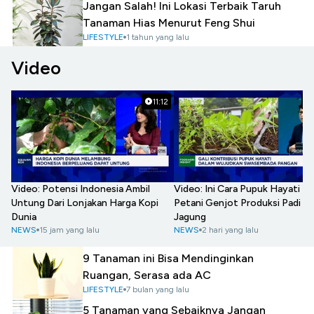
Jangan Salah! Ini Lokasi Terbaik Taruh
Tanaman Hias Menurut Feng Shui
LIFESTYLE
1 tahun yang lalu
Video
11:12
Video: Potensi Indonesia Ambil
Video: Ini Cara Pupuk Hayati B
Untung Dari Lonjakan Harga Kopi
Petani Genjot Produksi Padi -
Dunia
Jagung
NEWS
15 jam yang lalu
NEWS
2 hari yang lalu
9 Tanaman ini Bisa Mendinginkan
Ruangan, Serasa ada AC
LIFESTYLE
7 bulan yang lalu
5 Tanaman yang Sebaiknya Jangan