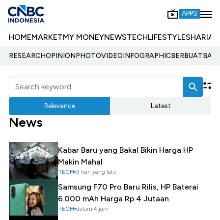
APPS
HOME
MARKET
MY MONEY
NEWS
TECH
LIFESTYLE
SHARIA
E
RESEARCH
OPINION
PHOTO
VIDEO
INFOGRAPHIC
BERBUATBAIK.
Relevance
Latest
News
Kabar Baru yang Bakal Bikin Harga HP
Makin Mahal
TECH
3 hari yang lalu
Samsung F70 Pro Baru Rilis, HP Baterai
6.000 mAh Harga Rp 4 Jutaan
TECH
dalam 4 jam