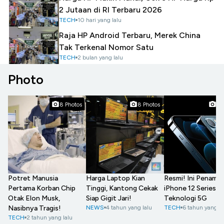
2 Jutaan di RI Terbaru 2026
TECH
10 hari yang lalu
Raja HP Android Terbaru, Merek China
Tak Terkenal Nomor Satu
TECH
2 bulan yang lalu
Photo
8 Photos
8 Photos
7 
Potret Manusia
Harga Laptop Kian
Resmi! Ini Penamp
Pertama Korban Chip
Tinggi, Kantong Cekak
iPhone 12 Series 
Otak Elon Musk,
Siap Gigit Jari!
Teknologi 5G
Nasibnya Tragis!
NEWS
4 tahun yang lalu
TECH
6 tahun yang la
TECH
2 tahun yang lalu