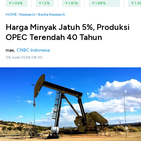
1.04
%
1.5
%
1.81
%
1.88
%
1.3
HOME
Research
Berita Research
Harga Minyak Jatuh 5%, Produksi
OPEC Terendah 40 Tahun
mae,
CNBC Indonesia
06 June 2026 08:30