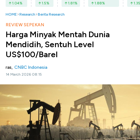
1.04
%
1.5
%
1.81
%
1.88
%
1.3
HOME
Research
Berita Research
REVIEW SEPEKAN
Harga Minyak Mentah Dunia
Mendidih, Sentuh Level
US$100/Barel
ras,
CNBC Indonesia
14 March 2026 08:15