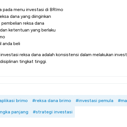
ana pada menu investasi di BRImo
 reksa dana yang diinginkan
 pembelian reksa dana
 dan ketentuan yang berlaku
Imo
l anda beli
m investasi reksa dana adalah konsistensi dalam melakukan invest
isiplinan tingkat tinggi.
aplikasi brimo
#reksa dana brimo
#investasi pemula
#man
angka panjang
#strategi investasi