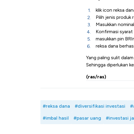
klik icon reksa d
Pilih jenis produk
Masukkan nominal
Konfirmasi syarat
masukkan pin BR
reksa dana berhasi
Yang paling sulit dala
Sehingga diperlukan ked
(ras/ras)
#reksa dana
#diversifikasi investasi
#
#imbal hasil
#pasar uang
#investasi j