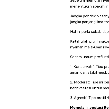
Sebelum memulai inves
menentukan apakah inv
Jangka pendek biasany
jangka panjang lima ta
Hal ini perlu sebab da
Ketahuilah profil ris
nyaman melakukan inves
Secara umum profil ris
1. Konservatif: Tipe pr
aman dan stabil meski
2. Moderat: Tipe ini c
berinvestasi untuk men
3. Agresif: Tipe profil
Memulai Investasi R