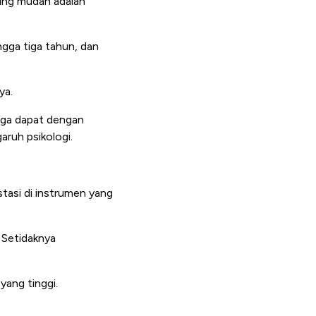
ling mudah adalah
gga tiga tahun, dan
ya.
ngga dapat dengan
aruh psikologi.
estasi di instrumen yang
 Setidaknya
yang tinggi.