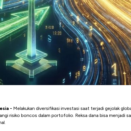
esia -
Melakukan diversifikasi investasi saat terjadi gejolak glob
ngi risiko boncos dalam portofolio. Reksa dana bisa menjadi sal
al.