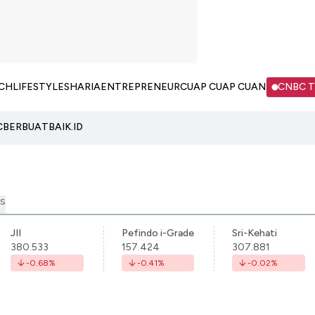
CH
LIFESTYLE
SHARIA
ENTREPRENEUR
CUAP CUAP CUAN
CNBC 
C
BERBUATBAIK.ID
S
JII
Pefindo i-Grade
Sri-Kehati
380.533
157.424
307.881
-0.68
%
-0.41
%
-0.02
%