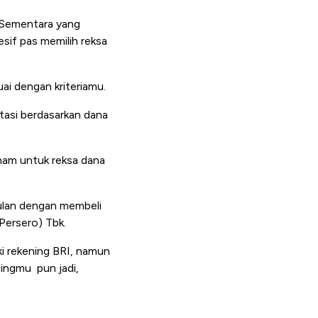
. Sementara yang
sif pas memilih reksa
suai dengan kriteriamu.
stasi berdasarkan dana
aham untuk reksa dana
bulan dengan membeli
(Persero) Tbk.
ki rekening BRI, namun
ningmu pun jadi,