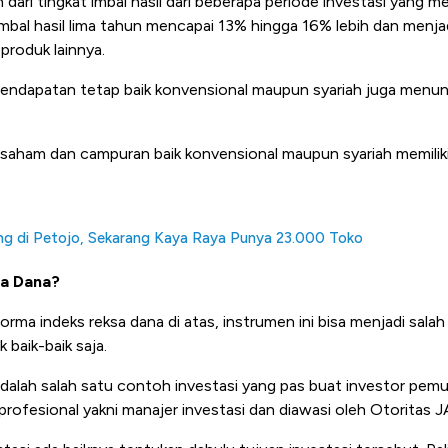
 dari tingkat imbal hasil dari beberapa periode investasi yang m
imbal hasil lima tahun mencapai 13% hingga 16% lebih dan menja
 produk lainnya.
 pendapatan tetap baik konvensional maupun syariah juga menunj
saham dan campuran baik konvensional maupun syariah memiliki 
ng di Petojo, Sekarang Kaya Raya Punya 23.000 Toko
sa Dana?
orma indeks reksa dana di atas, instrumen ini bisa menjadi salah 
 baik-baik saja.
dalah salah satu contoh investasi yang pas buat investor pemu
h profesional yakni manajer investasi dan diawasi oleh Otoritas