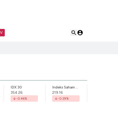
TV
IDX 30
Indeks Saham Syariah Indonesia
354.26
219.16
-0.46
%
-0.29
%