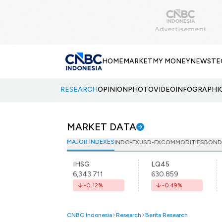
HOME
MARKET
MY MONEY
NEWS
TE
RESEARCH
OPINION
PHOTO
VIDEO
INFOGRAPHI
MARKET DATA
MAJOR INDEXES
INDO-FX
USD-FX
COMMODITIES
BOND
IHSG
LQ45
6,343.711
630.859
-0.12
%
-0.49
%
CNBC Indonesia
Research
Berita Research