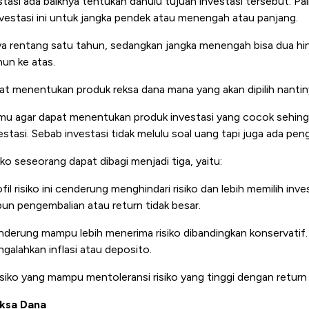
tasi ada baiknya tentukan dahulu tujuan investasi tersebut. Pa
estasi ini untuk jangka pendek atau menengah atau panjang.
a rentang satu tahun, sedangkan jangka menengah bisa dua hin
hun ke atas.
pat menentukan produk reksa dana mana yang akan dipilih nantin
ikomu agar dapat menentukan produk investasi yang cocok sehi
tasi. Sebab investasi tidak melulu soal uang tapi juga ada peng
iko seseorang dapat dibagi menjadi tiga, yaitu:
ofil risiko ini cenderung menghindari risiko dan lebih memilih inv
pun pengembalian atau return tidak besar.
enderung mampu lebih menerima risiko dibandingkan konservatif.
galahkan inflasi atau deposito.
 risiko yang mampu mentoleransi risiko yang tinggi dengan return 
eksa Dana