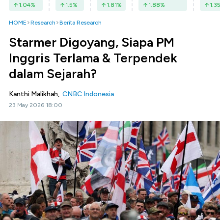
1.04
%
1.5
%
1.81
%
1.88
%
1.3
HOME
Research
Berita Research
Starmer Digoyang, Siapa PM
Inggris Terlama & Terpendek
dalam Sejarah?
Kanthi Malikhah,
CNBC Indonesia
23 May 2026 18:00