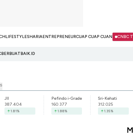
CH
LIFESTYLE
SHARIA
ENTREPRENEUR
CUAP CUAP CUAN
CNBC 
C
BERBUATBAIK.ID
S
JII
Pefindo i-Grade
Sri-Kehati
387.404
160.377
312.025
1.81
%
1.88
%
1.35
%
M