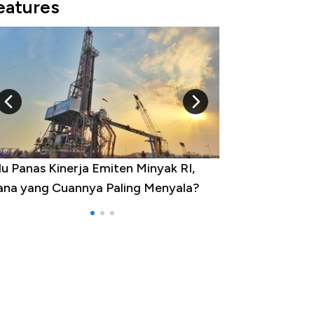
eatures
u Panas Kinerja Emiten Minyak RI,
10 Provinsi den
na yang Cuannya Paling Menyala?
Pengangguran Te