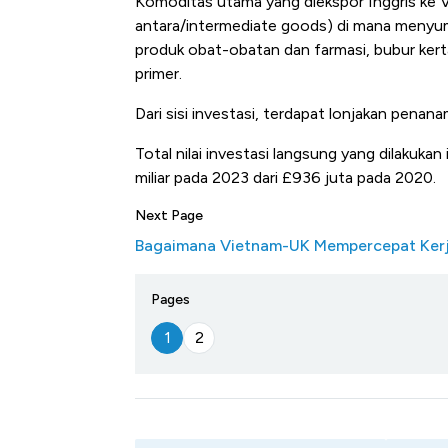
Komoditas utama yang diekspor Inggris ke 
antara/intermediate goods) di mana menyum
produk obat-obatan dan farmasi, bubur kert
primer.
Dari sisi investasi, terdapat lonjakan penan
Total nilai investasi langsung yang dilakuka
miliar pada 2023 dari £936 juta pada 2020.
Next Page
Bagaimana Vietnam-UK Mempercepat Ker
Pages
1
2