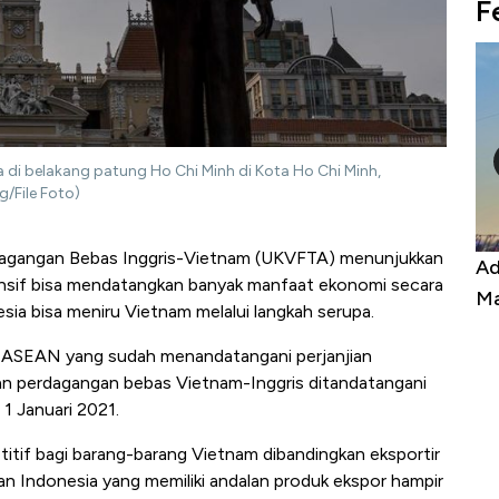
F
a di belakang patung Ho Chi Minh di Kota Ho Chi Minh,
g/File Foto)
rdagangan Bebas Inggris-Vietnam (UKVFTA)
menunjukkan
Kongo Tutup Keran Ekspor, Harga
Ad
nsif bisa mendatangkan banyak manfaat ekonomi secara
Tembaga Terbang ke Zona Berbahaya
Ma
nesia bisa meniru Vietnam melalui langkah serupa.
i ASEAN yang sudah menandatangani perjanjian
ian perdagangan bebas Vietnam-Inggris ditandatangani
1 Januari 2021.
titif bagi barang-barang Vietnam dibandingkan eksportir
 dan Indonesia yang memiliki andalan produk ekspor hampir