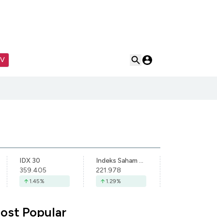
TV
IDX 30
Indeks Saham Syariah Indonesia
359.405
221.978
1.45
%
1.29
%
ost Popular