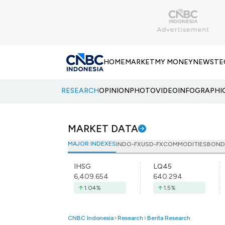
HOME
MARKET
MY MONEY
NEWS
TE
RESEARCH
OPINION
PHOTO
VIDEO
INFOGRAPHI
MARKET DATA
MAJOR INDEXES
INDO-FX
USD-FX
COMMODITIES
BOND
IHSG
LQ45
6,409.654
640.294
1.04
%
1.5
%
CNBC Indonesia
Research
Berita Research