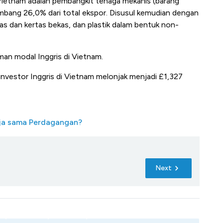
Vietnam adalah pembangkit tenaga mekanis (barang
bang 26,0% dari total ekspor. Disusul kemudian dengan
as dan kertas bekas, dan plastik dalam bentuk non-
aman modal Inggris di Vietnam.
n investor Inggris di Vietnam melonjak menjadi £1,327
ja sama Perdagangan?
Next