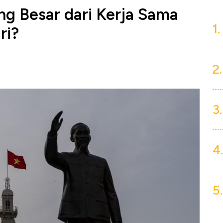
g Besar dari Kerja Sama
1.
ri?
2.
3.
4.
5.