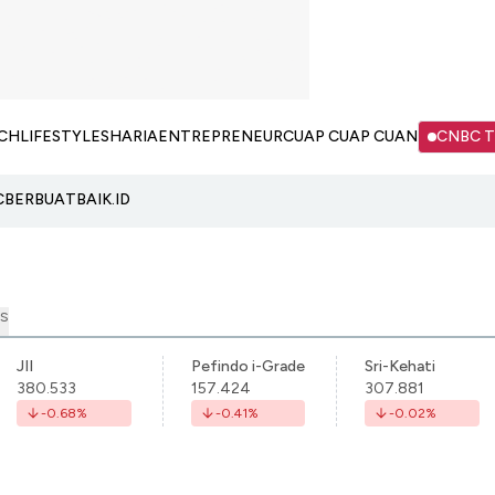
CH
LIFESTYLE
SHARIA
ENTREPRENEUR
CUAP CUAP CUAN
CNBC 
C
BERBUATBAIK.ID
S
JII
Pefindo i-Grade
Sri-Kehati
380.533
157.424
307.881
-0.68
%
-0.41
%
-0.02
%