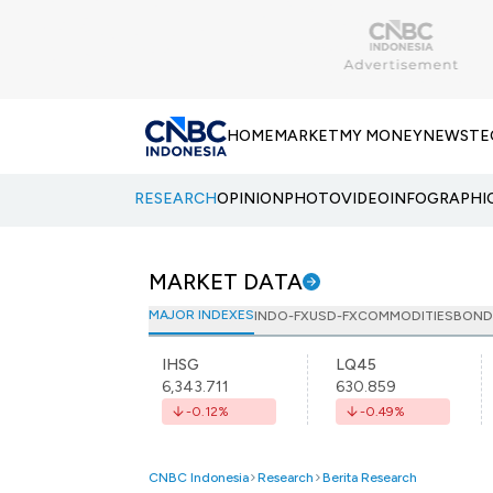
HOME
MARKET
MY MONEY
NEWS
TE
RESEARCH
OPINION
PHOTO
VIDEO
INFOGRAPHI
MARKET DATA
MAJOR INDEXES
INDO-FX
USD-FX
COMMODITIES
BOND
IHSG
LQ45
6,343.711
630.859
-0.12
%
-0.49
%
CNBC Indonesia
Research
Berita Research