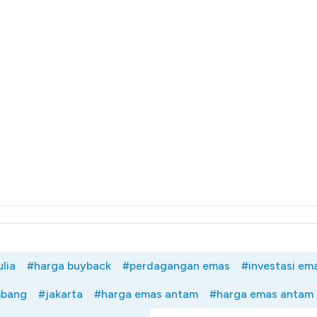
lia
#harga buyback
#perdagangan emas
#investasi em
mbang
#jakarta
#harga emas antam
#harga emas antam 