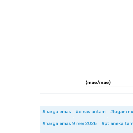
(mae/mae)
#harga emas
#emas antam
#logam mu
#harga emas 9 mei 2026
#pt aneka ta