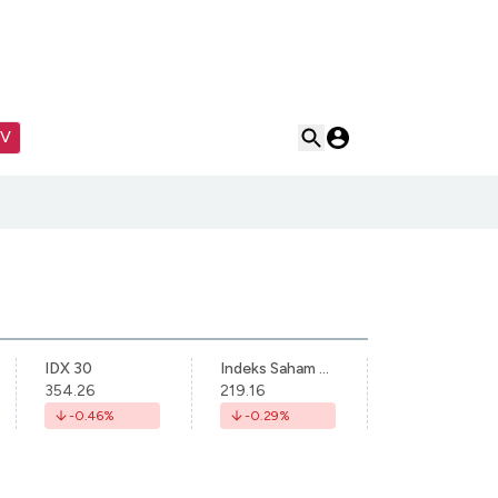
TV
IDX 30
Indeks Saham Syariah Indonesia
354.26
219.16
-0.46
%
-0.29
%