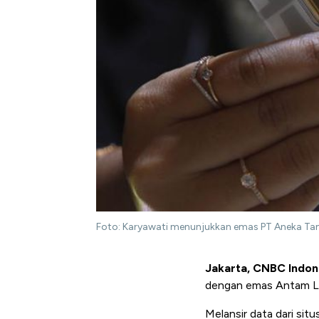
Foto: Karyawati menunjukkan emas PT Aneka Tam
Jakarta, CNBC Indon
dengan emas Antam Log
Melansir data dari si