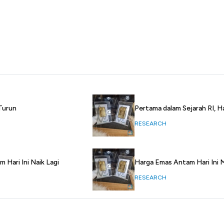
 Turun
Pertama dalam Sejarah RI, 
RESEARCH
 Hari Ini Naik Lagi
Harga Emas Antam Hari Ini M
RESEARCH