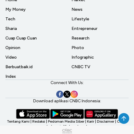
My Money
News
Tech
Lifestyle
Sharia
Entrepreneur
Cuap Cuap Cuan
Research
Opinion
Photo
Video
Infographic
Berbuatbaik.id
CNBC TV
Index
Connect With Us:
Download aplikasi CNBC Indonesia:
Tentang Kami
|
Redaksi
|
Pedoman Media Siber
|
Karir
|
Disclaimer
|
CNBC
Indonesia My Investment
©2026 CNBC Indonesia, A Transmedia Company