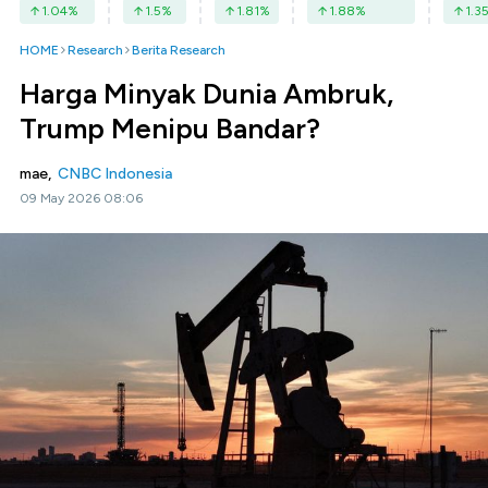
1.04
%
1.5
%
1.81
%
1.88
%
1.3
HOME
Research
Berita Research
Harga Minyak Dunia Ambruk,
Trump Menipu Bandar?
mae,
CNBC Indonesia
09 May 2026 08:06