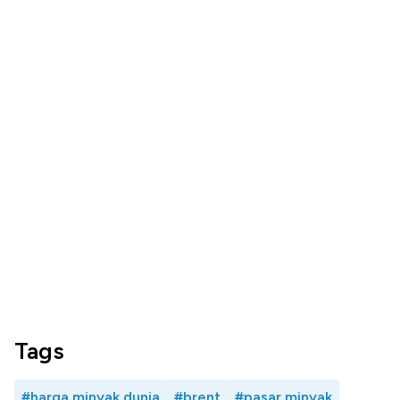
Tags
#harga minyak dunia
#brent
#pasar minyak