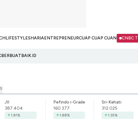
CH
LIFESTYLE
SHARIA
ENTREPRENEUR
CUAP CUAP CUAN
CNBC 
C
BERBUATBAIK.ID
S
JII
Pefindo i-Grade
Sri-Kehati
387.404
160.377
312.025
1.81
%
1.88
%
1.35
%