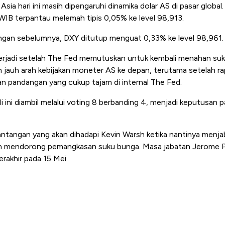
sia hari ini masih dipengaruhi dinamika dolar AS di pasar global
WIB terpantau melemah tipis 0,05% ke level 98,913.
gan sebelumnya, DXY ditutup menguat 0,33% ke level 98,961.
erjadi setelah The Fed memutuskan untuk kembali menahan suk
h jauh arah kebijakan moneter AS ke depan, terutama setelah r
 pandangan yang cukup tajam di internal The Fed.
 ini diambil melalui voting 8 berbanding 4, menjadi keputusan pa
antangan yang akan dihadapi Kevin Warsh ketika nantinya menj
gin mendorong pemangkasan suku bunga. Masa jabatan Jerome 
erakhir pada 15 Mei.