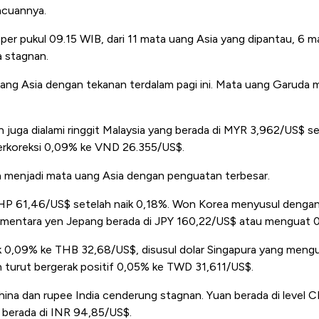
acuannya.
per pukul 09.15 WIB, dari 11 mata uang Asia yang dipantau, 6 
a stagnan.
ang Asia dengan tekanan terdalam pagi ini. Mata uang Garuda
an juga dialami ringgit Malaysia yang berada di MYR 3,962/US$ 
erkoreksi 0,09% ke VND 26.355/US$.
ipina menjadi mata uang Asia dengan penguatan terbesar.
 PHP 61,46/US$ setelah naik 0,18%. Won Korea menyusul denga
entara yen Jepang berada di JPY 160,22/US$ atau menguat 0
ik 0,09% ke THB 32,68/US$, disusul dolar Singapura yang men
n turut bergerak positif 0,05% ke TWD 31,611/US$.
hina dan rupee India cenderung stagnan. Yuan berada di level 
 berada di INR 94,85/US$.