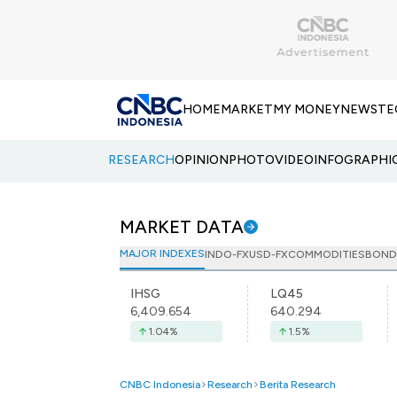
HOME
MARKET
MY MONEY
NEWS
TE
RESEARCH
OPINION
PHOTO
VIDEO
INFOGRAPHI
MARKET DATA
MAJOR INDEXES
INDO-FX
USD-FX
COMMODITIES
BOND
IHSG
LQ45
6,409.654
640.294
1.04
%
1.5
%
CNBC Indonesia
Research
Berita Research