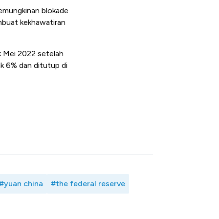
kemungkinan blokade
mbuat kekhawatiran
k Mei 2022 setelah
ak 6% dan ditutup di
#yuan china
#the federal reserve