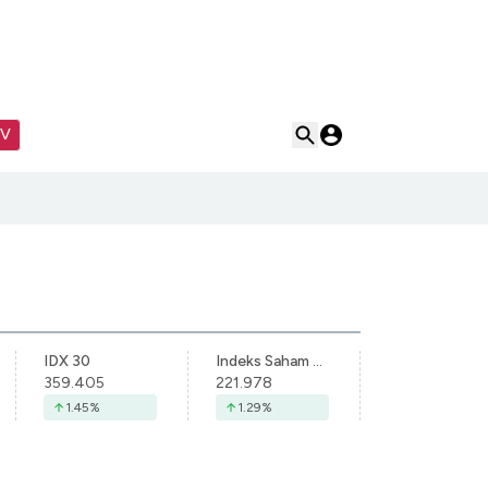
TV
IDX 30
Indeks Saham Syariah Indonesia
359.405
221.978
1.45
%
1.29
%