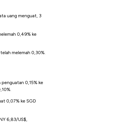
mata uang menguat, 3
 melemah 0,49% ke
setelah melemah 0,30%.
n penguatan 0,15% ke
,10%.
guat 0,07% ke SGD
CNY 6,83/US$,