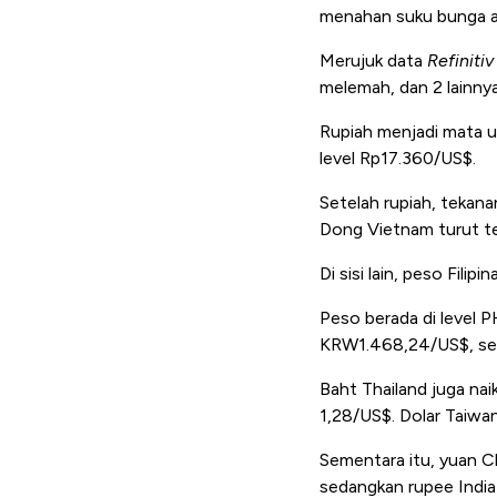
menahan suku bunga 
Merujuk data
Refinitiv
melemah, dan 2 lainny
Rupiah menjadi mata u
level Rp17.360/US$.
Setelah rupiah, tekan
Dong Vietnam turut t
Di sisi lain, peso Fil
Peso berada di level
KRW1.468,24/US$, sem
Baht Thailand juga na
1,28/US$. Dolar Taiwa
Sementara itu, yuan C
sedangkan rupee India