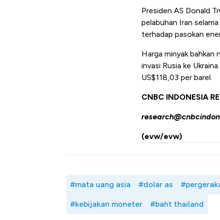
Presiden AS Donald T
pelabuhan Iran selama
terhadap pasokan ener
Harga minyak bahkan na
invasi Rusia ke Ukrain
US$118,03 per barel.
CNBC INDONESIA R
research@cnbcindon
(evw/evw)
#mata uang asia
#dolar as
#pergerak
#kebijakan moneter
#baht thailand