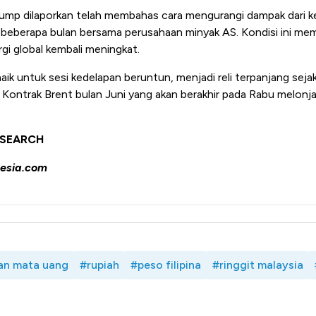
rump dilaporkan telah membahas cara mengurangi dampak dari 
 beberapa bulan bersama perusahaan minyak AS. Kondisi ini me
gi global kembali meningkat.
ik untuk sesi kedelapan beruntun, menjadi reli terpanjang seja
a. Kontrak Brent bulan Juni yang akan berakhir pada Rabu melonj
ESEARCH
esia.com
an mata uang
#rupiah
#peso filipina
#ringgit malaysia