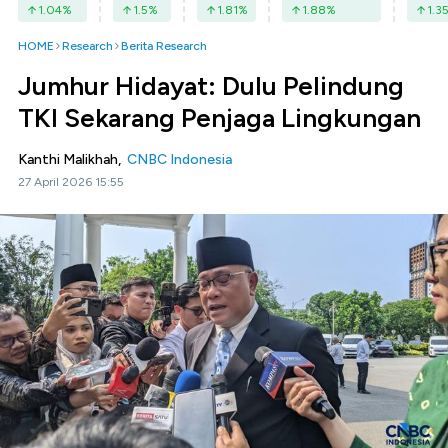
1.04
%
1.5
%
1.81
%
1.88
%
1.3
HOME
Research
Berita Research
Jumhur Hidayat: Dulu Pelindung
TKI Sekarang Penjaga Lingkungan
Kanthi Malikhah,
CNBC Indonesia
27 April 2026 15:55