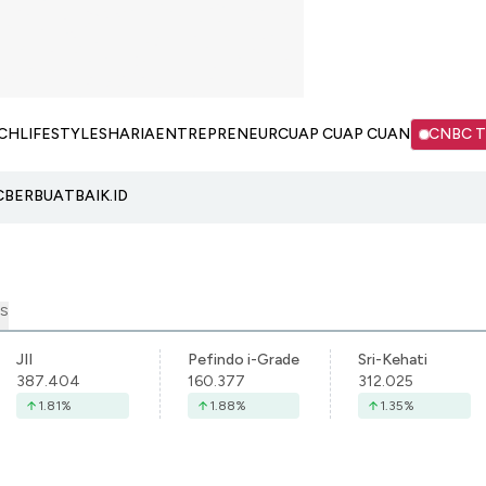
CH
LIFESTYLE
SHARIA
ENTREPRENEUR
CUAP CUAP CUAN
CNBC 
C
BERBUATBAIK.ID
S
JII
Pefindo i-Grade
Sri-Kehati
387.404
160.377
312.025
1.81
%
1.88
%
1.35
%