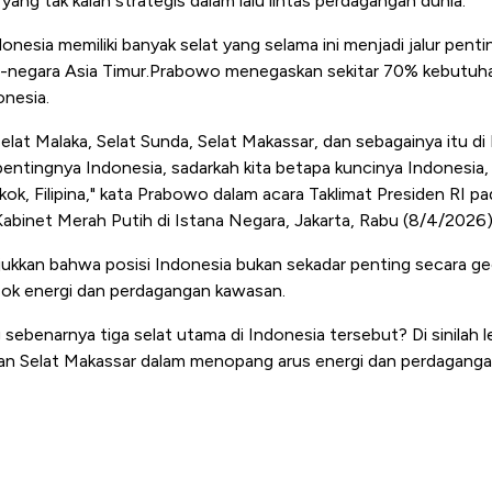
ang tak kalah strategis dalam lalu lintas perdagangan dunia.
esia memiliki banyak selat yang selama ini menjadi jalur pent
a-negara Asia Timur.Prabowo menegaskan sekitar 70% kebutuha
onesia.
elat Malaka, Selat Sunda, Selat Makassar, dan sebagainya itu di
pentingnya Indonesia, sadarkah kita betapa kuncinya Indonesia
ok, Filipina," kata Prabowo dalam acara Taklimat Presiden RI pa
binet Merah Putih di Istana Negara, Jakarta, Rabu (8/4/2026)
ukkan bahwa posisi Indonesia bukan sekadar penting secara geo
asok energi dan perdagangan kawasan.
 sebenarnya tiga selat utama di Indonesia tersebut? Di sinilah l
dan Selat Makassar dalam menopang arus energi dan perdaganga