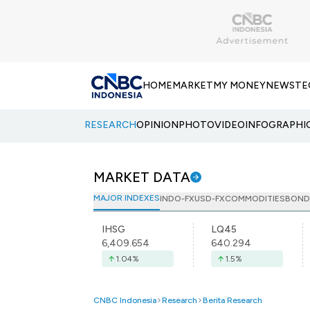
HOME
MARKET
MY MONEY
NEWS
TE
RESEARCH
OPINION
PHOTO
VIDEO
INFOGRAPHI
MARKET DATA
MAJOR INDEXES
INDO-FX
USD-FX
COMMODITIES
BOND
IHSG
LQ45
6,409.654
640.294
1.04
%
1.5
%
CNBC Indonesia
Research
Berita Research