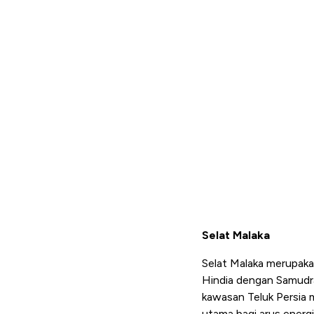
Selat Malaka
Selat Malaka merupakan
Hindia dengan Samudra 
kawasan Teluk Persia m
utama bagi arus energi