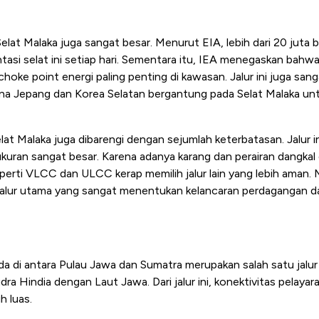
 Selat Malaka juga sangat besar. Menurut EIA, lebih dari 20 juta 
ntasi selat ini setiap hari. Sementara itu, IEA menegaskan bahw
oke point energi paling penting di kawasan. Jalur ini juga sanga
na Jepang dan Korea Selatan bergantung pada Selat Malaka un
t Malaka juga dibarengi dengan sejumlah keterbatasan. Jalur ini 
ukuran sangat besar. Karena adanya karang dan perairan dangkal d
erti VLCC dan ULCC kerap memilih jalur lain yang lebih aman. M
jalur utama yang sangat menentukan kelancaran perdagangan da
da di antara Pulau Jawa dan Sumatra merupakan salah satu jalur
 Hindia dengan Laut Jawa. Dari jalur ini, konektivitas pelaya
h luas.