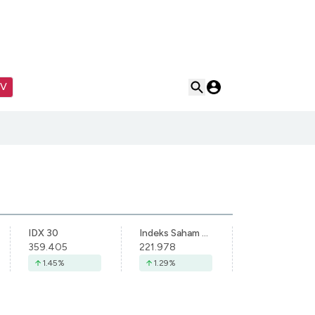
TV
IDX 30
Indeks Saham Syariah Indonesia
359.405
221.978
1.45
%
1.29
%