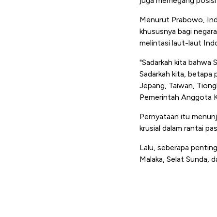
juga memegang posisi y
Menurut Prabowo, Indon
khususnya bagi negar
melintasi laut-laut Ind
"Sadarkah kita bahwa S
Sadarkah kita, betapa 
Jepang, Taiwan, Tiongk
Pemerintah Anggota Ka
Pernyataan itu menunj
krusial dalam rantai p
Lalu, seberapa penting
Malaka, Selat Sunda, 