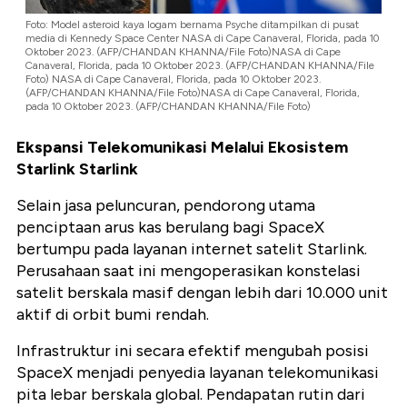
Foto: Model asteroid kaya logam bernama Psyche ditampilkan di pusat
media di Kennedy Space Center NASA di Cape Canaveral, Florida, pada 10
Oktober 2023. (AFP/CHANDAN KHANNA/File Foto)
NASA di Cape
Canaveral, Florida, pada 10 Oktober 2023. (AFP/CHANDAN KHANNA/File
Foto)
NASA di Cape Canaveral, Florida, pada 10 Oktober 2023.
(AFP/CHANDAN KHANNA/File Foto)
NASA di Cape Canaveral, Florida,
pada 10 Oktober 2023. (AFP/CHANDAN KHANNA/File Foto)
Ekspansi Telekomunikasi Melalui Ekosistem
Starlink
Starlink
Selain jasa peluncuran, pendorong utama
penciptaan arus kas berulang bagi SpaceX
bertumpu pada layanan internet satelit Starlink.
Perusahaan saat ini mengoperasikan konstelasi
satelit berskala masif dengan lebih dari 10.000 unit
aktif di orbit bumi rendah.
Infrastruktur ini secara efektif mengubah posisi
SpaceX menjadi penyedia layanan telekomunikasi
pita lebar berskala global. Pendapatan rutin dari