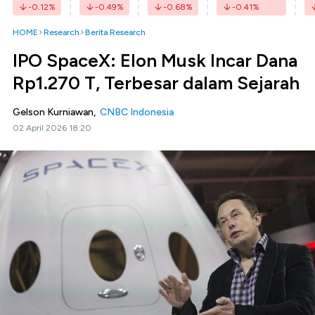
-0.12
%
-0.49
%
-0.68
%
-0.41
%
HOME
Research
Berita Research
IPO SpaceX: Elon Musk Incar Dana
Rp1.270 T, Terbesar dalam Sejarah
Gelson Kurniawan,
CNBC Indonesia
02 April 2026 18:20