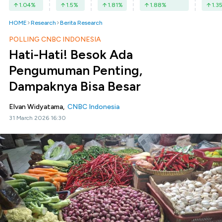
1.04
%
1.5
%
1.81
%
1.88
%
1.3
HOME
Research
Berita Research
POLLING CNBC INDONESIA
Hati-Hati! Besok Ada
Pengumuman Penting,
Dampaknya Bisa Besar
Elvan Widyatama,
CNBC Indonesia
31 March 2026 16:30