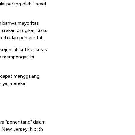
ai perang oleh "Israel
 bahwa mayoritas
ru akan dirugikan. Satu
 terhadap pemerintah.
jumlah kritikus keras
anya mempengaruhi
 dapat menggalang
nya, mereka
ara "penentang" dalam
i New Jersey, North