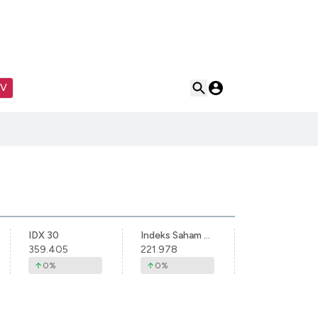
TV
IDX 30
Indeks Saham Syariah Indonesia
359.405
221.978
0
%
0
%