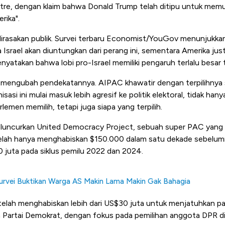
tre
, dengan klaim bahwa Donald Trump telah ditipu untuk memul
rika".
irasakan publik. Survei terbaru
Economist/YouGov
menunjukkan
Israel akan diuntungkan dari perang ini, sementara Amerika just
nyatakan bahwa lobi pro-Israel memiliki pengaruh terlalu besar
mengubah pendekatannya. AIPAC khawatir dengan terpilihnya se
isasi ini mulai masuk lebih agresif ke politik elektoral, tidak h
emen memilih, tetapi juga siapa yang terpilih.
eluncurkan
United Democracy Project
, sebuah super PAC yang
telah hanya menghabiskan $150.000 dalam satu dekade sebelum
juta pada siklus pemilu 2022 dan 2024.
urvei Buktikan Warga AS Makin Lama Makin Gak Bahagia
 telah menghabiskan lebih dari US$30 juta untuk menjatuhkan p
 Partai Demokrat, dengan fokus pada pemilihan anggota DPR d