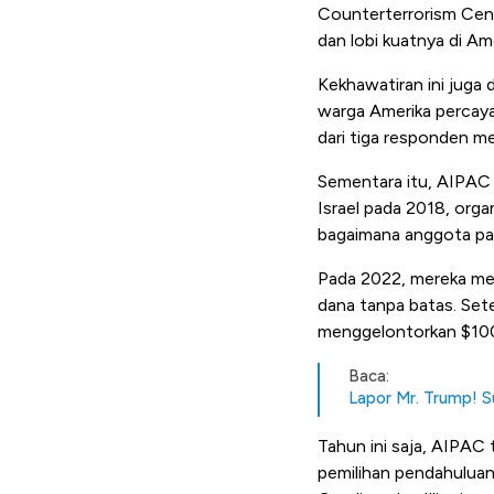
Counterterrorism Cen
dan lobi kuatnya di Ame
Kekhawatiran ini juga d
warga Amerika percaya 
dari tiga responden me
Sementara itu, AIPAC 
Israel pada 2018, organ
bagaimana anggota parl
Pada 2022, mereka m
dana tanpa batas. Se
menggelontorkan $100 
Baca:
Lapor Mr. Trump! S
Tahun ini saja, AIPAC
pemilihan pendahuluan