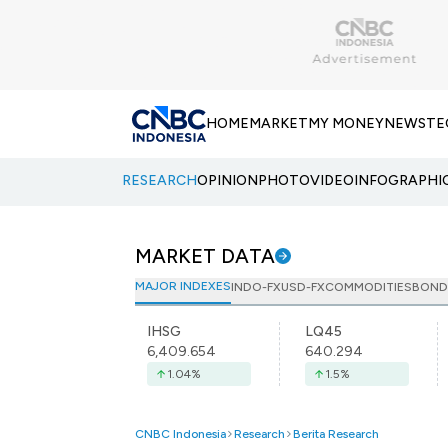
HOME
MARKET
MY MONEY
NEWS
TE
RESEARCH
OPINION
PHOTO
VIDEO
INFOGRAPHI
MARKET DATA
MAJOR INDEXES
INDO-FX
USD-FX
COMMODITIES
BOND
IHSG
LQ45
6,409.654
640.294
1.04
%
1.5
%
CNBC Indonesia
Research
Berita Research