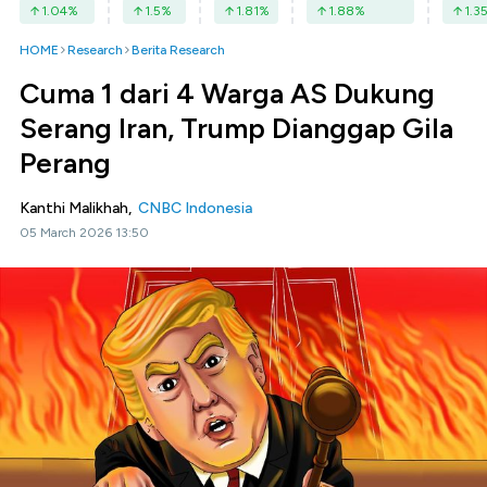
1.04
%
1.5
%
1.81
%
1.88
%
1.3
HOME
Research
Berita Research
Cuma 1 dari 4 Warga AS Dukung
Serang Iran, Trump Dianggap Gila
Perang
Kanthi Malikhah,
CNBC Indonesia
05 March 2026 13:50