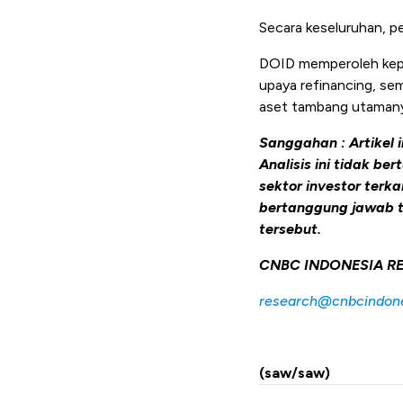
Secara keseluruhan, pe
DOID memperoleh kepa
upaya refinancing, se
aset tambang utamany
Sanggahan : Artikel 
Analisis ini tidak b
sektor investor terk
bertanggung jawab t
tersebut.
CNBC INDONESIA R
research@cnbcindon
(saw/saw)