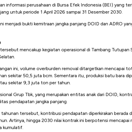
an informasi perusahaan di Bursa Efek Indonesia (BEI) yang ter
njang untuk periode 1 April 2026 sampai 31 Desember 2030.
ini menjadi bukti kemitraan jangka panjang DOID dan ADRO yang
D
tersebut mencakup kegiatan operasional di Tambang Tutupan S
Selatan.
angan ini, volume overburden removal ditargetkan mencapai to
an sekitar 50,5 juta bcm. Sementara itu, produksi batu bara d
tau sekitar 9,3 juta ton per tahun.
ional Grup Tbk, yang merupakan entitas anak dari DOID, kontra
litas pendapatan jangka panjang.
tahunan tersebut, kontribusi pendapatan diperkirakan berada d
hun. Artinya, hingga 2030 nilai kontrak ini berpotensi mencapai
a kumulatif.