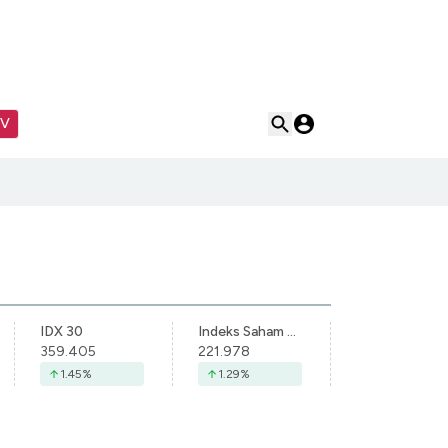
TV
IDX 30
Indeks Saham Syariah Indonesia
359.405
221.978
1.45
%
1.29
%