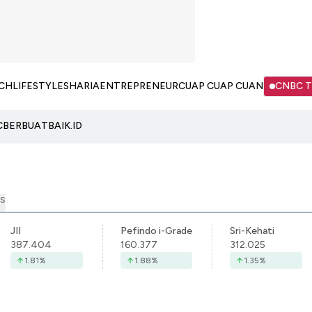
CH
LIFESTYLE
SHARIA
ENTREPRENEUR
CUAP CUAP CUAN
CNBC 
C
BERBUATBAIK.ID
S
JII
Pefindo i-Grade
Sri-Kehati
387.404
160.377
312.025
1.81
%
1.88
%
1.35
%