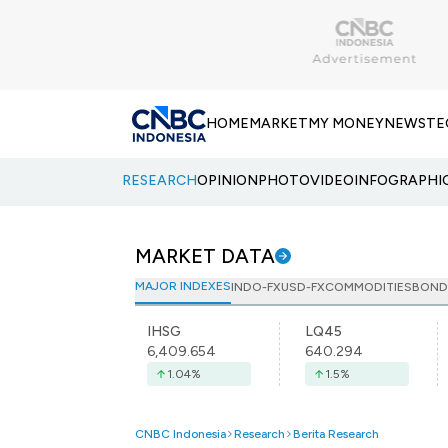
HOME
MARKET
MY MONEY
NEWS
TE
RESEARCH
OPINION
PHOTO
VIDEO
INFOGRAPHI
MARKET DATA
MAJOR INDEXES
INDO-FX
USD-FX
COMMODITIES
BOND
IHSG
LQ45
6,409.654
640.294
1.04
%
1.5
%
CNBC Indonesia
Research
Berita Research