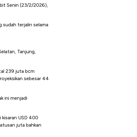
bit Senin (23/2/2026),
 sudah terjalin selama
elatan, Tanjung,
tal 239 juta bcm
iproyeksikan sebesar 44
k ini menjadi
i kisaran USD 400
 ratusan juta bahkan