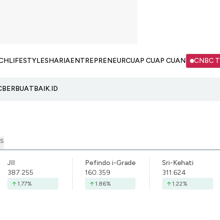
CH
LIFESTYLE
SHARIA
ENTREPRENEUR
CUAP CUAP CUAN
CNBC 
C
BERBUATBAIK.ID
S
JII
Pefindo i-Grade
Sri-Kehati
387.255
160.359
311.624
1.77
%
1.86
%
1.22
%