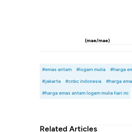
(mae/mae)
#emas antam
#logam mulia
#harga e
#jakarta
#cnbc indonesia
#harga ema
#harga emas antam logam mulia hari ini
Related Articles