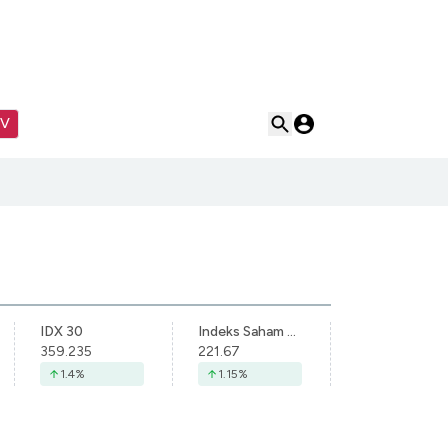
TV
IDX 30
Indeks Saham Syariah Indonesia
359.235
221.67
1.4
%
1.15
%