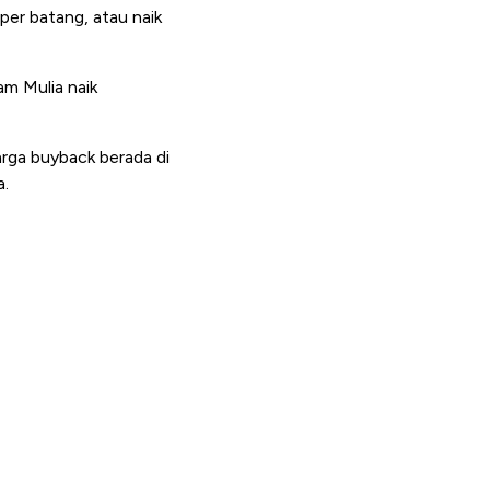
per batang, atau naik
am Mulia naik
arga buyback berada di
a.