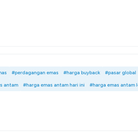
mas
#perdagangan emas
#harga buyback
#pasar global
s antam
#harga emas antam hari ini
#harga emas antam 