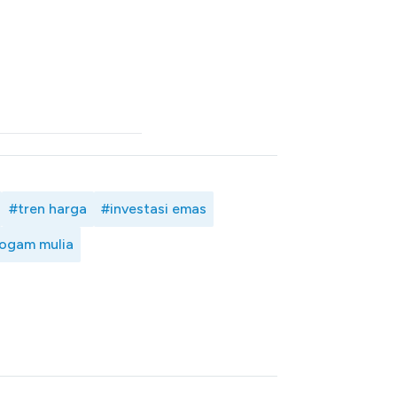
#tren harga
#investasi emas
logam mulia