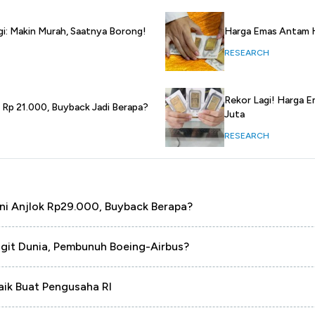
gi: Makin Murah, Saatnya Borong!
Harga Emas Antam Ha
RESEARCH
Rekor Lagi! Harga E
 Rp 21.000, Buyback Jadi Berapa?
Juta
RESEARCH
ni Anjlok Rp29.000, Buyback Berapa?
ngit Dunia, Pembunuh Boeing-Airbus?
aik Buat Pengusaha RI