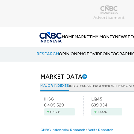
HOME
MARKET
MY MONEY
NEWS
TE
RESEARCH
OPINION
PHOTO
VIDEO
INFOGRAPHI
MARKET DATA
MAJOR INDEXES
INDO-FX
USD-FX
COMMODITIES
BOND
IHSG
LQ45
6,405.529
639.934
0.97
%
1.44
%
CNBC Indonesia
Research
Berita Research