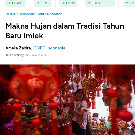
1.04
%
1.5
%
1.81
%
1.88
%
1.3
HOME
Research
Berita Research
Makna Hujan dalam Tradisi Tahun
Baru Imlek
Amalia Zahira,
CNBC Indonesia
16 February 2026 08:00