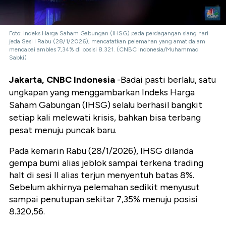
Foto: Indeks Harga Saham Gabungan (IHSG) pada perdagangan siang hari
jeda Sesi I Rabu (28/1/2026), mencatatkan pelemahan yang amat dalam
mencapai ambles 7,34% di posisi 8.321. (CNBC Indonesia/Muhammad
Sabki)
Jakarta, CNBC Indonesia
-Badai pasti berlalu, satu
ungkapan yang menggambarkan Indeks Harga
Saham Gabungan (IHSG) selalu berhasil bangkit
setiap kali melewati krisis, bahkan bisa terbang
pesat menuju puncak baru.
Pada kemarin Rabu (28/1/2026), IHSG dilanda
gempa bumi alias jeblok sampai terkena trading
halt di sesi II alias terjun menyentuh batas 8%.
Sebelum akhirnya pelemahan sedikit menyusut
sampai penutupan sekitar 7,35% menuju posisi
8.320,56.