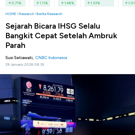
0.71
%
1.11
%
1.48
%
1.33
%
1.01
HOME
Research
Berita Research
Sejarah Bicara IHSG Selalu
Bangkit Cepat Setelah Ambruk
Parah
Susi Setiawati,
CNBC Indonesia
29 January 2026 08:35