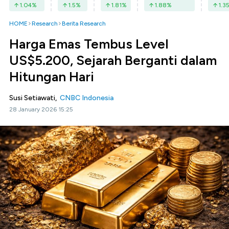
1.04
%
1.5
%
1.81
%
1.88
%
1.3
HOME
Research
Berita Research
Harga Emas Tembus Level
US$5.200, Sejarah Berganti dalam
Hitungan Hari
Susi Setiawati,
CNBC Indonesia
28 January 2026 15:25